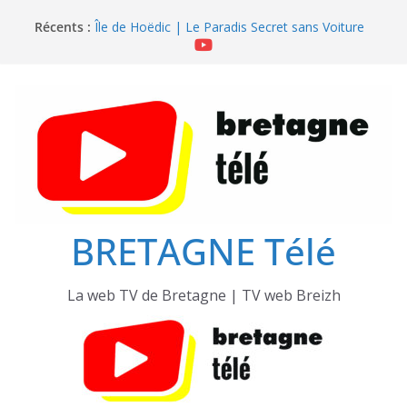
Passer
Récents :
Île de Hoëdic | Le Beau Fort
au
Île de Hoëdic | Le Paradis Secret sans Voiture
contenu
Île de Hoëdic | Le Sémaphore ouvert au Public
Île de Hoëdic | Sensations Fortes en Open Skiff
Île de Hoëdic | Dimanche le Jour du Zodiac
BRETAGNE Télé
La web TV de Bretagne | TV web Breizh