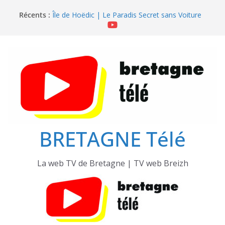
Passer
Récents :
Île de Hoëdic | Le Beau Fort
au
Île de Hoëdic | Le Paradis Secret sans Voiture
contenu
Île de Hoëdic | Le Sémaphore ouvert au Public
Île de Hoëdic | Sensations Fortes en Open Skiff
Île de Hoëdic | Dimanche le Jour du Zodiac
BRETAGNE Télé
La web TV de Bretagne | TV web Breizh