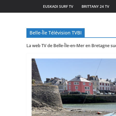
EUSKADI SURF TV
BRITTANY 24 TV
Belle-Île Télévision TVBI
ÎLES DU PONANT TV
MORBIHAN
La web TV de Belle-Île-en-Mer en Bretagne sud 
Île de Hoëdic | 
Beau Bourg au S
20 juin 2026
Bretagne Télé