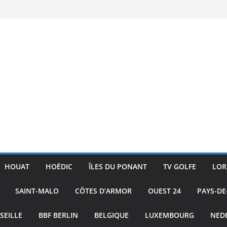
ac
ture
ublic
 Skiff
HOUAT
HOËDIC
ÎLES DU PONANT
TV GOLFE
LOR
SAINT-MALO
CÔTES D’ARMOR
OUEST 24
PAYS-DE
SEILLE
BBF BERLIN
BELGIQUE
LUXEMBOURG
NED