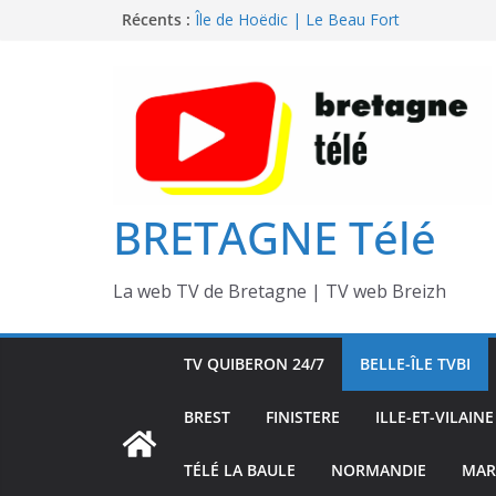
Passer
Récents :
Île de Hoëdic | Dimanche le Jour du Zodi
Île de Hoëdic | Le Beau Fort
au
Île de Hoëdic | Le Paradis Secret sans Voi
contenu
Île de Hoëdic | Le Sémaphore ouvert au P
Île de Hoëdic | Sensations Fortes en Open
BRETAGNE Télé
La web TV de Bretagne | TV web Breizh
TV QUIBERON 24/7
BELLE-ÎLE TVBI
BREST
FINISTERE
ILLE-ET-VILAINE
TÉLÉ LA BAULE
NORMANDIE
MAR