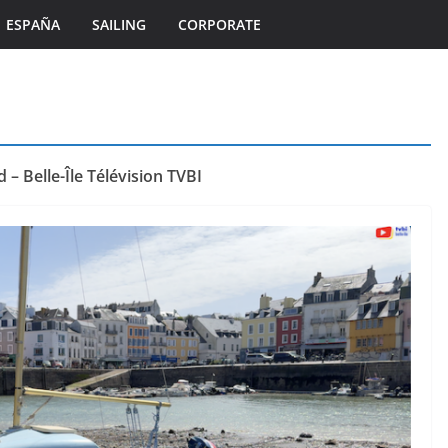
ESPAÑA
SAILING
CORPORATE
ÎLES DU PONANT TV
MORBIHAN
TOURISME
TOURISME
Île de Hoëdic | Le
– Belle-Île Télévision TVBI
Un Si
Paradis Secret sans
oleil
Voiture
6 août 2026
Bretagne Télé