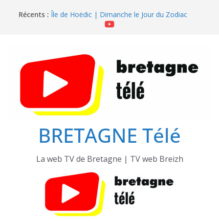
Passer
Île de Hoëdic | Sensations Fortes en Open Skiff
Récents :
Île de Hoëdic | Dimanche le Jour du Zodiac
au
Île de Hoëdic | Le Beau Fort
contenu
Île de Hoëdic | Le Paradis Secret sans Voiture
Île de Hoëdic | Le Sémaphore ouvert au Public
BRETAGNE Télé
La web TV de Bretagne | TV web Breizh