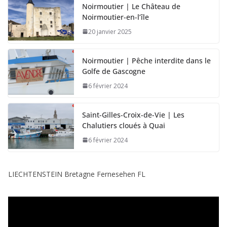
Noirmoutier | Le Château de
Noirmoutier-en-l’île
20 janvier 2025
Noirmoutier | Pêche interdite dans le
Golfe de Gascogne
6 février 2024
Saint-Gilles-Croix-de-Vie | Les
Chalutiers cloués à Quai
6 février 2024
LIECHTENSTEIN Bretagne Fernesehen FL
L
e