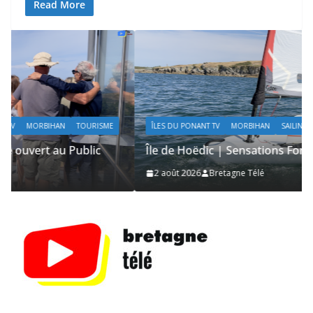
Read More
ÎLES DU PONANT TV
MORBIHAN
SAILING / VOILE / NAUTISME
Île de Hoëdic | Sensations Fortes en Open Skiff
2 août 2026
Bretagne Télé