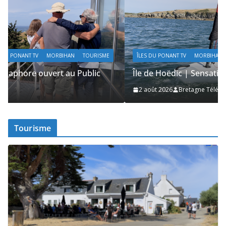
ÎLES DU PONANT TV
MORBIHAN
SAILING / VOILE / NAUTISME
Île de Hoëdic | Sensations Fortes en Open Skiff
2 août 2026
Bretagne Télé
Tourisme