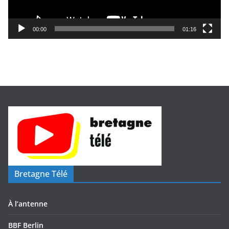
r
v
i
00:00
01:16
d
é
o
Bretagne Télé
À l’antenne
BBF Berlin