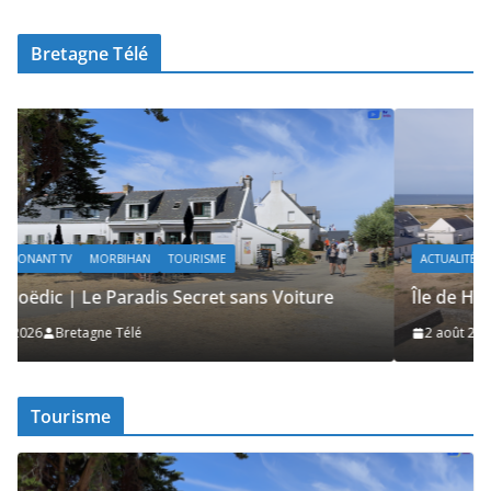
Bretagne Télé
ACTUALITÉS | KELEIER
ÎLES DU PONANT TV
MORBIHAN
TOURISME
Île de Hoëdic | Le Sémaphore ouvert au Public
2 août 2026
Bretagne Télé
Tourisme