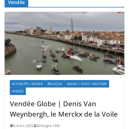
Vendée
ACTUALITÉS | KELEIER
BELGIQUE
SAILING / VOILE / NAUTISME
VENDÉE
Vendée Globe | Denis Van
Weynbergh, le Merckx de la Voile
8 mars 2025
Bretagne Télé