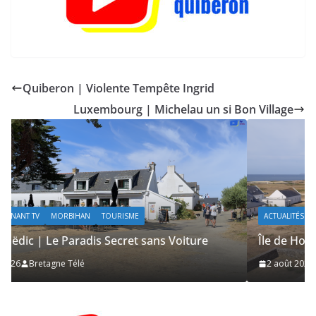
Quiberon | Violente Tempête Ingrid
Luxembourg | Michelau un si Bon Village
ACTUALITÉS | KELEIER
ÎLES DU PONANT TV
MORBIHAN
TOURISME
Île de Hoëdic | Le Sémaphore ouvert au Public
2 août 2026
Bretagne Télé