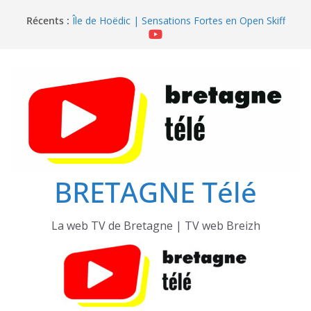
Passer
Récents :
Île de Hoëdic | Sensations Fortes en Open Skiff
au
Île de Hoëdic | Dimanche le Jour du Zodiac
contenu
Île de Hoëdic | Foot au Parc des Pinces
Île de Hoëdic | Le Paradis Secret sans Voiture
Île de Hoëdic | Le Sémaphore ouvert au Public
BRETAGNE Télé
La web TV de Bretagne | TV web Breizh