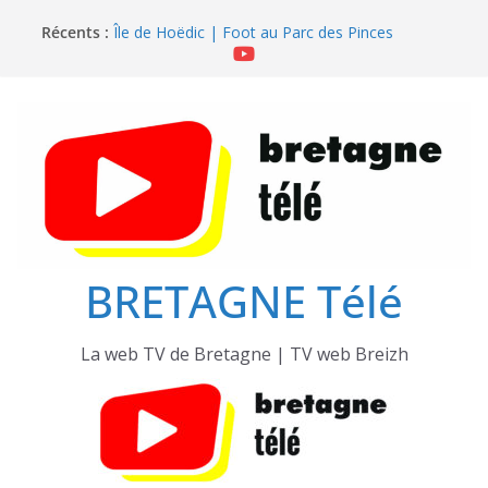
Passer
Récents :
Île de Hoëdic | Dimanche le Jour du Zodiac
au
Île de Hoëdic | Foot au Parc des Pinces
contenu
Île de Hoëdic | Le Paradis Secret sans Voiture
Île de Hoëdic | Le Sémaphore ouvert au Public
Île de Hoëdic | Sensations Fortes en Open Skiff
BRETAGNE Télé
La web TV de Bretagne | TV web Breizh