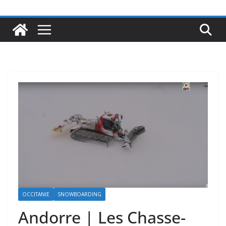
OCCITANIE
SNOWBOARDING
Andorre | Les Chasse-