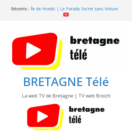
Passer
Récents :
Île de Hoëdic | Le Beau Fort
au
Île de Hoëdic | Le Paradis Secret sans Voiture
contenu
Île de Hoëdic | Le Sémaphore ouvert au Public
Île de Hoëdic | Sensations Fortes en Open Skiff
Île de Hoëdic | Dimanche le Jour du Zodiac
BRETAGNE Télé
La web TV de Bretagne | TV web Breizh