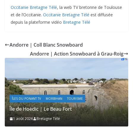
Occitanie Bretagne Télé
, la web TV bretonne de Toulouse
et de l’Occitanie.
Occitanie Bretagne Télé
est diffusée
depuis la plateforme vidéo
Bretagne Télé
Andorre | Coll Blanc Snowboard
Andorre | Action Snowboard à Grau-Roig
DU PONANT TV
MORBIHAN
TOURISME
ÎLES DU PON
e Hoëdic | Le Beau Fort
Île de Ho
ût 2026
Bretagne Télé
1 août 20