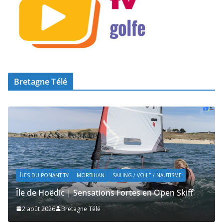
Bretagne Télé
ÎLES DU PONANT TV
MORBIHAN
TOURISME
Île de Hoëdic | Dimanche le Jour du Zodiac
2 août 2026
Bretagne Télé