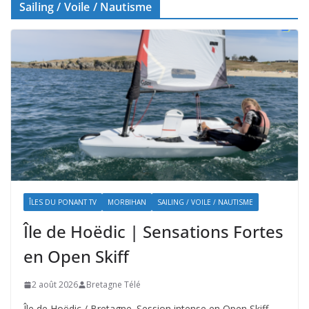
Sailing / Voile / Nautisme
ÎLES DU PONANT TV
MORBIHAN
SAILING / VOILE / NAUTISME
Île de Hoëdic | Sensations Fortes
en Open Skiff
2 août 2026
Bretagne Télé
Île de Hoëdic / Bretagne. Session intense en Open Skiff