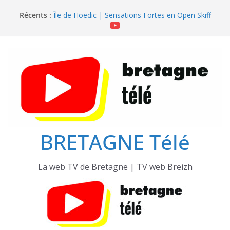
Passer
Île de Hoëdic | Le Sémaphore ouvert au Public
Récents :
au
Île de Hoëdic | Sensations Fortes en Open Skiff
Île de Hoëdic | Dimanche le Jour du Zodiac
contenu
Île de Hoëdic | Le Beau Fort
Île de Hoëdic | Le Paradis Secret sans Voiture
BRETAGNE Télé
La web TV de Bretagne | TV web Breizh