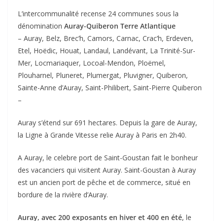
L’intercommunalité recense 24 communes sous la
dénomination
Auray-Quiberon Terre Atlantique
– Auray, Belz, Brec’h, Camors, Carnac, Crac’h, Erdeven,
Etel, Hoëdic, Houat, Landaul, Landévant, La Trinité-Sur-
Mer, Locmariaquer, Locoal-Mendon, Ploëmel,
Plouharnel, Pluneret, Plumergat, Pluvigner, Quiberon,
Sainte-Anne d’Auray, Saint-Philibert, Saint-Pierre Quiberon
–
Auray s’étend sur 691 hectares. Depuis la gare de Auray,
la Ligne à Grande Vitesse relie Auray à Paris en 2h40.
A Auray, le celebre port de Saint-Goustan fait le bonheur
des vacanciers qui visitent Auray. Saint-Goustan à Auray
est un ancien port de pêche et de commerce, situé en
bordure de la rivière d’Auray.
Auray, avec 200 exposants en hiver et 400 en été
, le