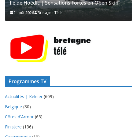
Île de Hoëdic | Dimanche le Jour du Zodiac
2 août 2026
Bretagne Télé
Programmes TV
Actualités | Keleier
(609)
Belgique
(80)
Côtes d'Armor
(63)
Finistere
(136)
Gastronomie
(10)