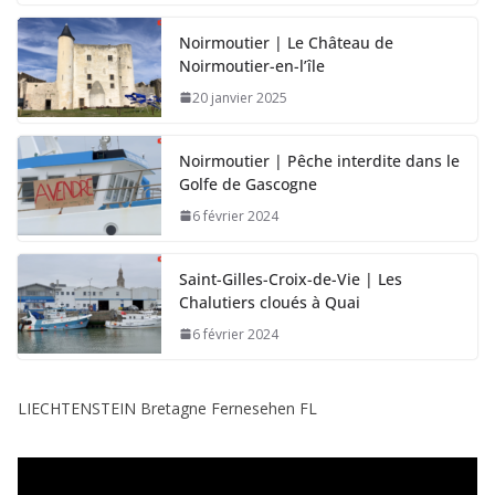
Noirmoutier | Le Château de
Noirmoutier-en-l’île
20 janvier 2025
Noirmoutier | Pêche interdite dans le
Golfe de Gascogne
6 février 2024
Saint-Gilles-Croix-de-Vie | Les
Chalutiers cloués à Quai
6 février 2024
LIECHTENSTEIN Bretagne Fernesehen FL
L