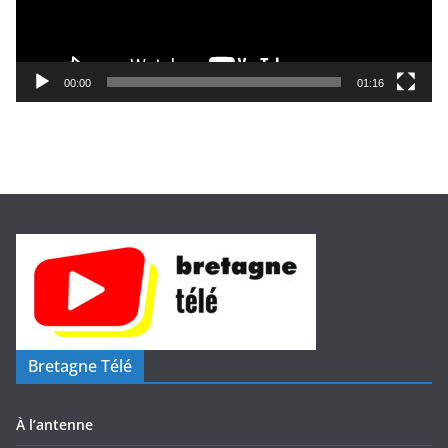
u
r
v
i
00:00
01:16
d
é
o
Bretagne Télé
À l’antenne