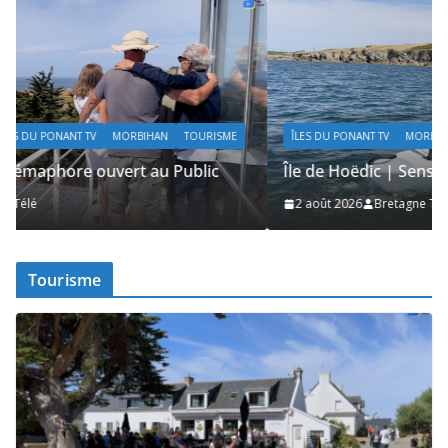
ÎLES DU PONANT TV
MORBIHAN
SAILING / VOILE / NAUTISME
Île de Hoëdic | Sensations Fortes en Open Skiff
2 août 2026
Bretagne Télé
Tourisme