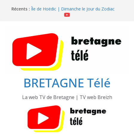
Île de Hoëdic | Sensations Fortes en Open Skiff
Passer
Récents :
Île de Hoëdic | Dimanche le Jour du Zodiac
au
Île de Hoëdic | Le Beau Fort
contenu
Île de Hoëdic | Le Paradis Secret sans Voiture
Île de Hoëdic | Le Sémaphore ouvert au Public
BRETAGNE Télé
La web TV de Bretagne | TV web Breizh