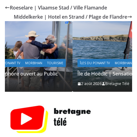
Roeselare | Vlaamse Stad / Ville Flamande
Middelkerke | Hotel en Strand / Plage de Flandre
ÎLES DU PONANT TV
MORBIHAN
SAILING / VOILE / NAUTISME
Île de Hoëdic | Sensations Fortes en Open Skiff
2 août 2026
Bretagne Télé