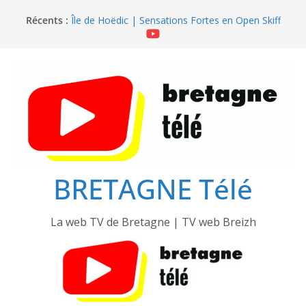
Passer
Récents :
Île de Hoëdic | Sensations Fortes en Open Skiff
au
Île de Hoëdic | Dimanche le Jour du Zodiac
contenu
Île de Hoëdic | Foot au Parc des Pinces
Île de Hoëdic | Le Paradis Secret sans Voiture
Île de Hoëdic | Le Sémaphore ouvert au Public
BRETAGNE Télé
La web TV de Bretagne | TV web Breizh