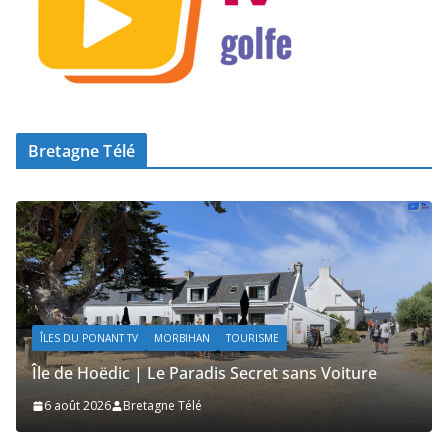
Bretagne Télé
ACTUALITÉS | KELEIER
ÎLES DU PONANT TV
MORBIHAN
TOURISME
Île de Hoëdic | Le Sémaphore ouvert au Public
2 août 2026
Bretagne Télé