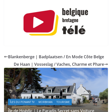
Blankenberge | Badplaatsen / En Mode Côte Belge
De Haan | Vosseslag / Vaches, Charme et Phare
ACTUALITÉS | KELEIER
ÎLES DU PONANT TV
MORBIHAN
TOURISME
Île de Hoëdic | Le Sémaphore ouvert au Public