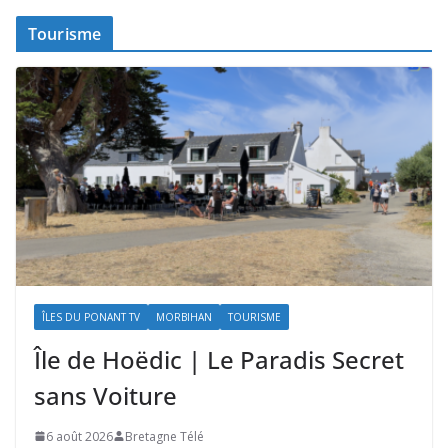
Tourisme
ÎLES DU PONANT TV
MORBIHAN
TOURISME
Île de Hoëdic | Le Paradis Secret
sans Voiture
6 août 2026
Bretagne Télé