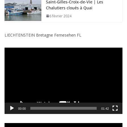
Saint-Gilles-Croix-de-Vie | Les
Chalutiers cloués à Quai
6 février 2024
LIECHTENSTEIN Bretagne Fernesehen FL
L
e
c
t
e
u
r
v
i
00:00
01:42
d
é
L