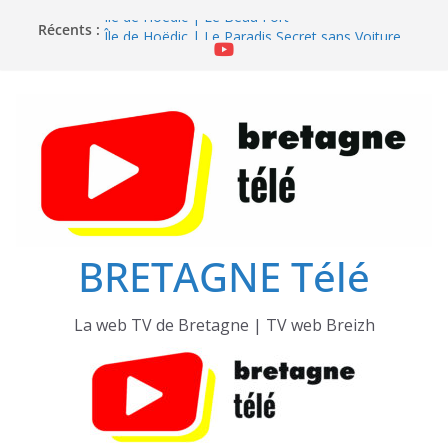
Passer
Récents :
Île de Hoëdic | Le Beau Fort
au
Île de Hoëdic | Le Paradis Secret sans Voiture
contenu
Île de Hoëdic | Le Sémaphore ouvert au Public
Île de Hoëdic | Sensations Fortes en Open Skiff
Île de Hoëdic | Dimanche le Jour du Zodiac
BRETAGNE Télé
La web TV de Bretagne | TV web Breizh