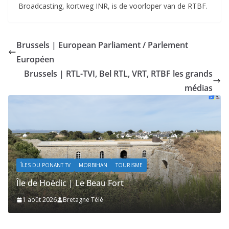
Broadcasting, kortweg INR, is de voorloper van de RTBF.
Brussels | European Parliament / Parlement
Européen
Brussels | RTL-TVI, Bel RTL, VRT, RTBF les grands
médias
ÎLES DU PONANT TV
MORBIHAN
TOURISME
Île de Hoëdic | Les Secrets de la Lande
1 août 2026
Bretagne Télé