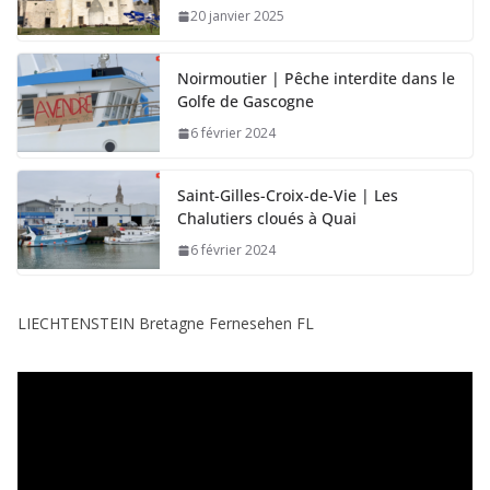
20 janvier 2025
Noirmoutier | Pêche interdite dans le
Golfe de Gascogne
6 février 2024
Saint-Gilles-Croix-de-Vie | Les
Chalutiers cloués à Quai
6 février 2024
LIECHTENSTEIN Bretagne Fernesehen FL
L
e
c
t