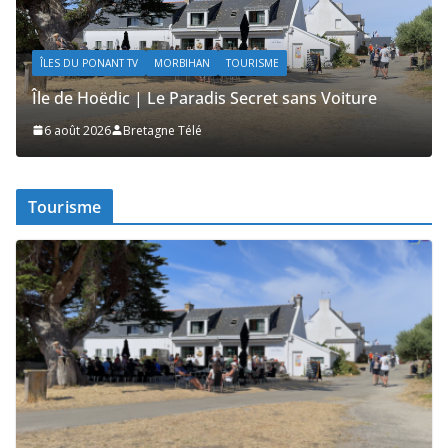
ACTUALITÉS | KELEIER
ÎLES DU PONANT TV
MORBIHAN
TOURISME
Île de Hoëdic | Le Sémaphore ouvert au Public
2 août 2026
Bretagne Télé
Tourisme