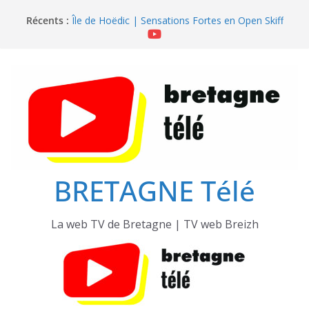
Passer
Récents :
Île de Hoëdic | Sensations Fortes en Open Skiff
au
Île de Hoëdic | Dimanche le Jour du Zodiac
contenu
Île de Hoëdic | Foot au Parc des Pinces
Île de Hoëdic | Le Paradis Secret sans Voiture
Île de Hoëdic | Le Sémaphore ouvert au Public
BRETAGNE Télé
La web TV de Bretagne | TV web Breizh