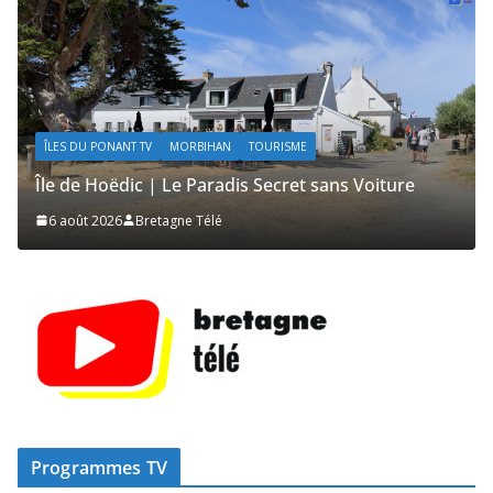
ACTUALITÉS | KELEIER
ÎLES DU PONANT TV
MORBIHAN
TOURISME
Île de Hoëdic | Le Sémaphore ouvert au Public
2 août 2026
Bretagne Télé
Programmes TV