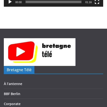
i
00:00
01:16
d
é
o
Bretagne Télé
À l’antenne
BBF Berlin
Corporate