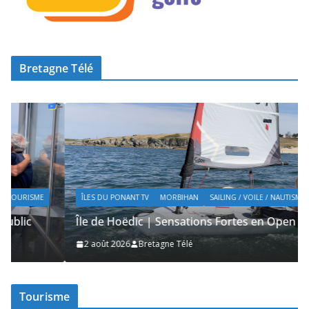
Bretagne Télé
ÎLES DU PONANT TV
MORBIHAN
SAILING / VOILE / NAUTISME
Île de Hoëdic | Sensations Fortes en Open Skiff
2 août 2026
Bretagne Télé
Tourisme