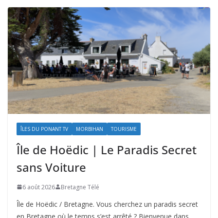
ÎLES DU PONANT TV
MORBIHAN
TOURISME
Île de Hoëdic | Le Paradis Secret
sans Voiture
6 août 2026
Bretagne Télé
Île de Hoëdic / Bretagne. Vous cherchez un paradis secret
en Bretagne où le temps s’est arrêté ? Bienvenue dans