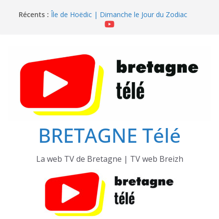
Passer
Île de Hoëdic | Sensations Fortes en Open Skiff
Récents :
Île de Hoëdic | Dimanche le Jour du Zodiac
au
Île de Hoëdic | Le Beau Fort
contenu
Île de Hoëdic | Le Paradis Secret sans Voiture
Île de Hoëdic | Le Sémaphore ouvert au Public
BRETAGNE Télé
La web TV de Bretagne | TV web Breizh