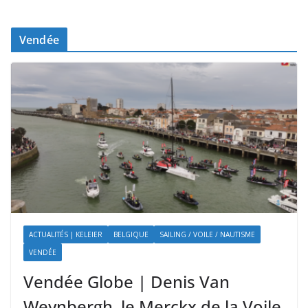
Vendée
ACTUALITÉS | KELEIER
BELGIQUE
SAILING / VOILE / NAUTISME
VENDÉE
Vendée Globe | Denis Van
Weynbergh, le Merckx de la Voile