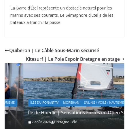
La Barre d’Éte
l
représente un obstacle naturel pour les
marins avec ses courants. Le Sémaphor
e
d’Etel aide les
bateaux à franchir la passe
Quiberon | Le Câble Sous-Marin sécurisé
Kitesurf | Le Pole Espoir Bretagne en stage
ÎLES DU PONANT TV
MORBIHAN
SAILING / VOILE / NAUTISME
Île de Hoëdic | Sensations Fortes en Open Skiff
2 août 2026
Bretagne Télé