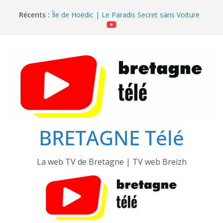
Passer
Récents :
Île de Hoëdic | Le Beau Fort
au
Île de Hoëdic | Le Paradis Secret sans Voiture
contenu
Île de Hoëdic | Le Sémaphore ouvert au Public
Île de Hoëdic | Sensations Fortes en Open Skiff
Île de Hoëdic | Dimanche le Jour du Zodiac
BRETAGNE Télé
La web TV de Bretagne | TV web Breizh