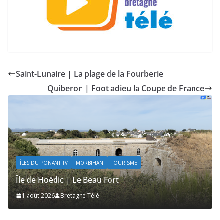
Saint-Lunaire | La plage de la Fourberie
Quiberon | Foot adieu la Coupe de France
DU PONANT TV
MORBIHAN
TOURISME
ÎLES DU PON
e Hoëdic | Le Beau Fort
Île de Ho
ût 2026
Bretagne Télé
1 août 20