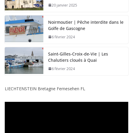
20 janvier 2025
Noirmoutier | Pêche interdite dans le
Golfe de Gascogne
6 février 2024
Saint-Gilles-Croix-de-Vie | Les
Chalutiers cloués à Quai
6 février 2024
LIECHTENSTEIN Bretagne Fernesehen FL
L
e
c
t