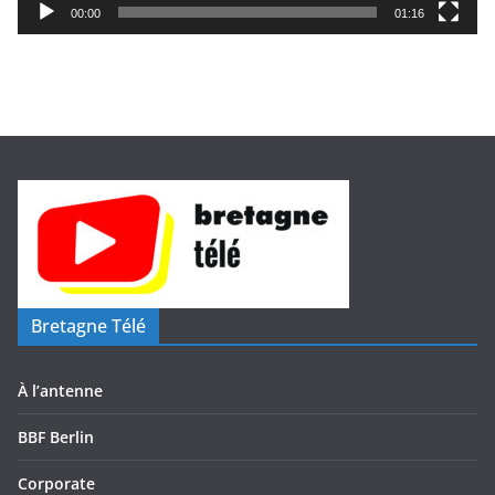
i
00:00
01:16
d
é
o
Bretagne Télé
À l’antenne
BBF Berlin
Corporate