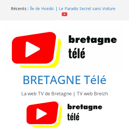
Passer
Récents :
Île de Hoëdic | Le Beau Fort
au
Île de Hoëdic | Le Paradis Secret sans Voiture
contenu
Île de Hoëdic | Le Sémaphore ouvert au Public
Île de Hoëdic | Sensations Fortes en Open Skiff
Île de Hoëdic | Dimanche le Jour du Zodiac
BRETAGNE Télé
La web TV de Bretagne | TV web Breizh