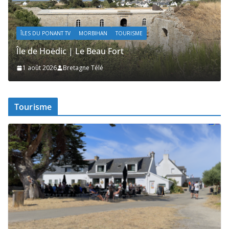
V
MORBIHAN
TOURISME
ÎLES DU PONANT TV
M
 | Le Beau Fort
Île de Hoëdic | L
retagne Télé
1 août 2026
Bretag
Tourisme