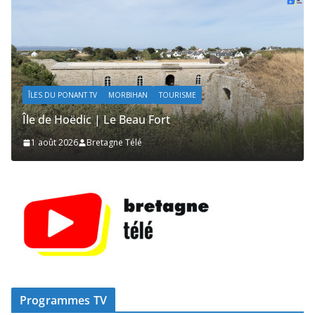
IHAN
TOURISME
ÎLES DU PONANT TV
MORBIHAN
eau Fort
Île de Hoëdic | Les Secr
élé
1 août 2026
Bretagne Télé
Programmes TV