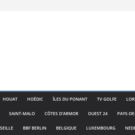
ac
ture
ublic
 Skiff
HOUAT
HOËDIC
ÎLES DU PONANT
TV GOLFE
LOR
SAINT-MALO
CÔTES D’ARMOR
OUEST 24
PAYS-DE
SEILLE
BBF BERLIN
BELGIQUE
LUXEMBOURG
NED