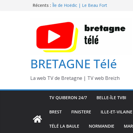
Passer
Île de Hoëdic | Dimanche le Jour du Zodi
Récents :
Île de Hoëdic | Le Beau Fort
au
Île de Hoëdic | Le Paradis Secret sans Voi
contenu
Île de Hoëdic | Le Sémaphore ouvert au P
Île de Hoëdic | Sensations Fortes en Open
BRETAGNE Télé
La web TV de Bretagne | TV web Breizh
TV QUIBERON 24/7
BELLE-ÎLE TVBI
BREST
FINISTERE
ILLE-ET-VILAINE
TÉLÉ LA BAULE
NORMANDIE
MAR