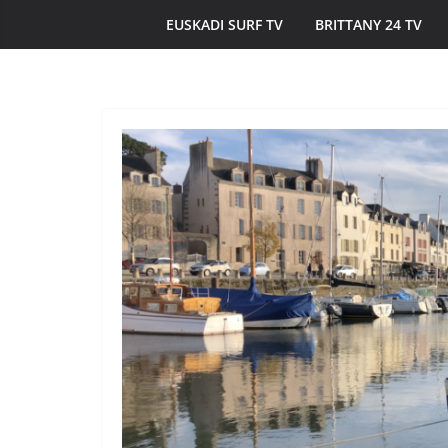
EUSKADI SURF TV
BRITTANY 24 TV
ÎLES DU PONANT TV
MORBIHAN
Île de Hoëdic | 
Beau Bourg au S
20 juin 2026
Bretagne Télé