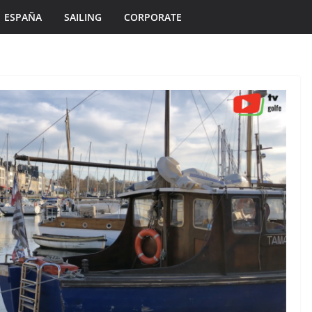
ESPAÑA
SAILING
CORPORATE
ÎLES DU PONANT TV
MORBIHAN
TOURISME
TOURISME
Île de Hoëdic | Le
Un Si
Paradis Secret sans
oleil
Voiture
6 août 2026
Bretagne Télé