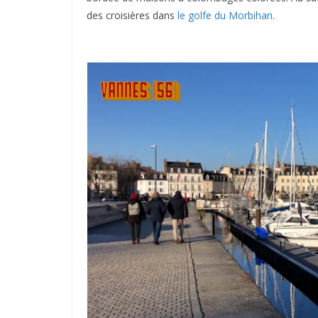
des croisières dans
le golfe du Morbihan
.