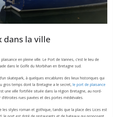
dans la ville
aisance en pleine ville. Le Port de Vannes, c’est le lieu de
lade dans le Golfe du Morbihan en Bretagne sud.
’un skatepark, à quelques encablures des lieux historiques qui
t du gros temps dont la Bretagne a le secret,
le port de plaisance
st une ville fortifiée située dans la région Bretagne, au nord-
par d’étroites rues pavées et des portes médiévales.
ie les styles roman et gothique, tandis que la place des Lices est
 le port est doté de restaurants et de bateaux qui proposent