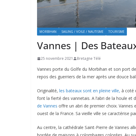
MORBIHAN
SAILING / VOILE / NAUTISME
TOURISME
Vannes | Des Bateaux 
25 novembre 2021
Bretagne Télé
Vannes porte du Golfe du Morbihan et son port de pl
repos des guerriers de la mer après une douce ba
Originalité,
les bateaux sont en pleine ville,
à coté d
font la fierté des vannetais. A l’abri de la houle e
de Vannes
offre un abri de premier choix. Vannes e
ouest de la France. Sa vieille ville se caractérise 
Au centre, la cathédrale Saint-Pierre de Vannes all
bordée de maisons à colombages colorées. Au sud,