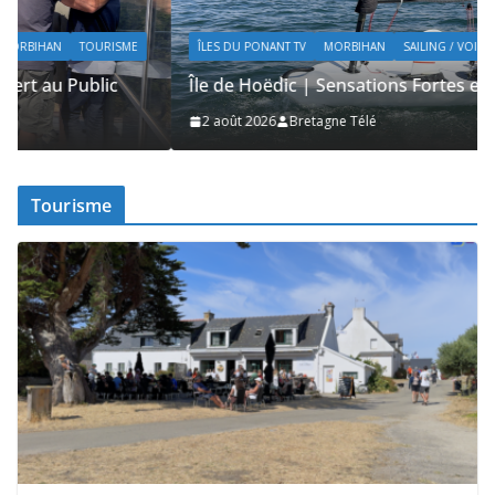
ÎLES DU PONANT TV
MORBIHAN
SAILING / VOILE / NAUTISME
Île de Hoëdic | Sensations Fortes en Open Skiff
2 août 2026
Bretagne Télé
Tourisme