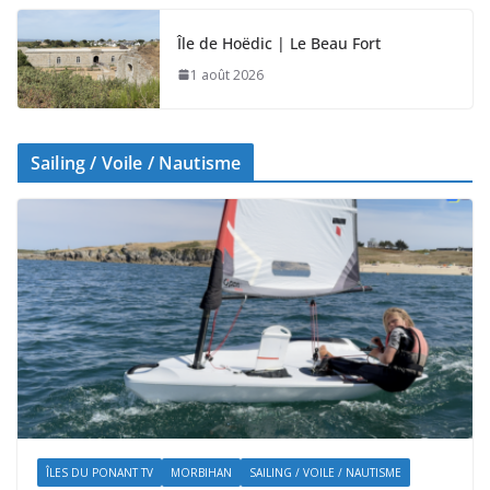
Île de Hoëdic | Le Beau Fort
1 août 2026
Sailing / Voile / Nautisme
ÎLES DU PONANT TV
MORBIHAN
SAILING / VOILE / NAUTISME