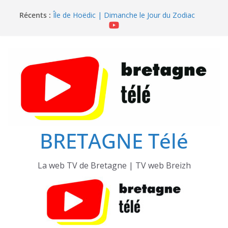
Passer
Île de Hoëdic | Sensations Fortes en Open Skiff
Récents :
Île de Hoëdic | Dimanche le Jour du Zodiac
au
Île de Hoëdic | Le Beau Fort
contenu
Île de Hoëdic | Le Paradis Secret sans Voiture
Île de Hoëdic | Le Sémaphore ouvert au Public
BRETAGNE Télé
La web TV de Bretagne | TV web Breizh