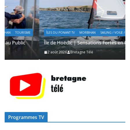
ÎLES DU PONANT TV
MORBIHAN
SAILING / VOILE / NAUTISME
Île de Hoëdic | Sensations Fortes en Open Skiff
2 août 2026
Bretagne Télé
Programmes TV