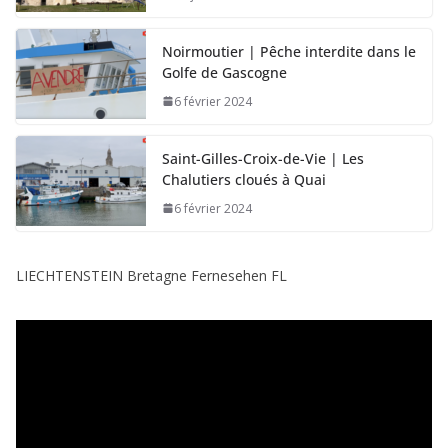
Noirmoutier | Pêche interdite dans le
Golfe de Gascogne
6 février 2024
Saint-Gilles-Croix-de-Vie | Les
Chalutiers cloués à Quai
6 février 2024
LIECHTENSTEIN Bretagne Fernesehen FL
L
e
c
t
e