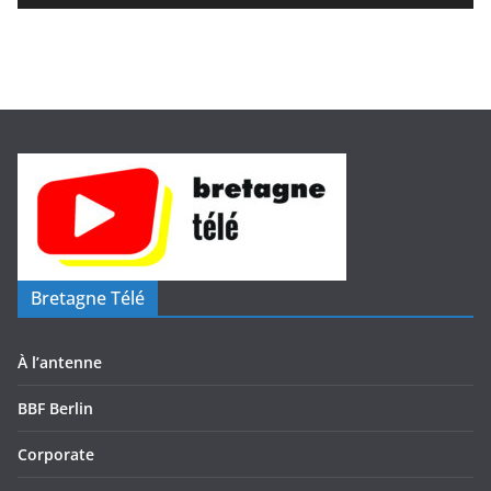
d
é
o
Bretagne Télé
À l’antenne
BBF Berlin
Corporate