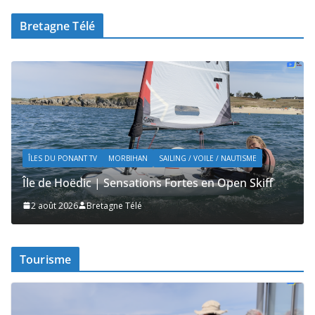
Bretagne Télé
ÎLES DU PONANT TV
MORBIHAN
TOURISME
Île de Hoëdic | Dimanche le Jour du Zodiac
2 août 2026
Bretagne Télé
Tourisme