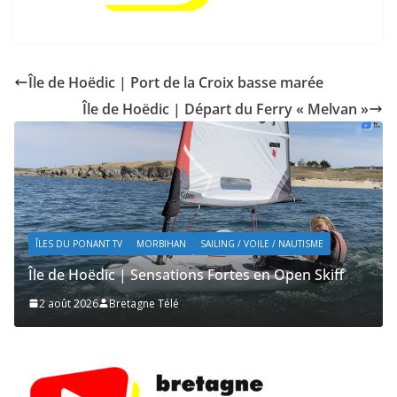
Île de Hoëdic | Port de la Croix basse marée
Île de Hoëdic | Départ du Ferry « Melvan »
ÎLES DU PONANT TV
MORBIHAN
TOURISME
Île de Hoëdic | Dimanche le Jour du Zodiac
2 août 2026
Bretagne Télé