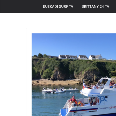
EUSKADI SURF TV
BRITTANY 24 TV
ÎLES DU PONANT TV
MORBIHAN
Île de Hoëdic | 
Beau Bourg au S
20 juin 2026
Bretagne Télé