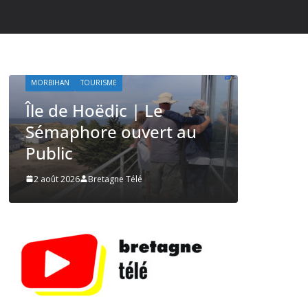
ACTUALITÉS | KELEIER
ÎLES DU PONANT TV
ÎLES DU PONA
MORBIHAN
TOURISME
SAILING / VOI
Île de Hoëdic | Le
Île de 
Sémaphore ouvert au
Sensat
Public
Open S
2 août 2026
Bretagne Télé
2 août 202