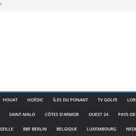
ac
ture
ublic
 Skiff
HOUAT
HOËDIC
ÎLES DU PONANT
TV GOLFE
LOR
SAINT-MALO
CÔTES D’ARMOR
OUEST 24
PAYS-DE
SEILLE
BBF BERLIN
BELGIQUE
LUXEMBOURG
NED