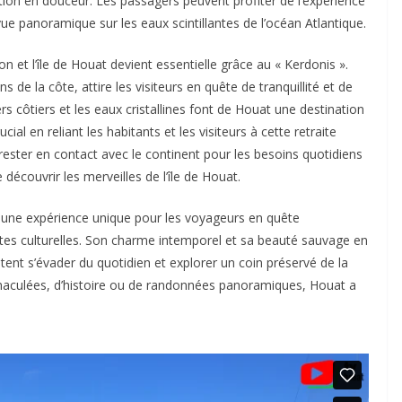
ion en douceur. Les passagers peuvent profiter de l’expérience
ue panoramique sur les eaux scintillantes de l’océan Atlantique.
on et l’île de Houat devient essentielle grâce au « Kerdonis ».
s de la côte, attire les visiteurs en quête de tranquillité et de
ers côtiers et les eaux cristallines font de Houat une destination
ial en reliant les habitants et les visiteurs à cette retraite
e rester en contact avec le continent pour les besoins quotidiens
découvrir les merveilles de l’île de Houat.
e une expérience unique pour les voyageurs en quête
rtes culturelles. Son charme intemporel et sa beauté sauvage en
tent s’évader du quotidien et explorer un coin préservé de la
aculées, d’histoire ou de randonnées panoramiques, Houat a