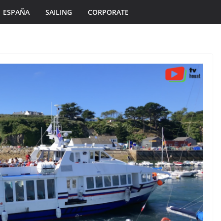
ESPAÑA
SAILING
CORPORATE
ÎLES DU PONANT TV
MORBIHAN
TOURISME
TOURISME
Île de Hoëdic | Le
Un Si
Paradis Secret sans
oleil
Voiture
6 août 2026
Bretagne Télé