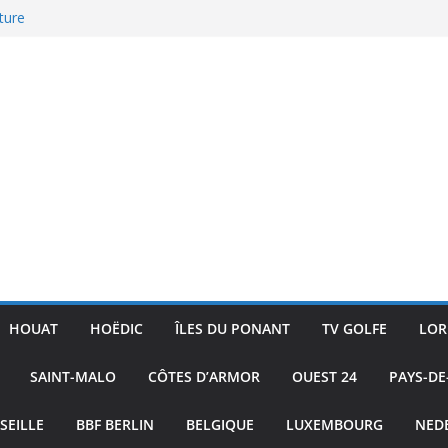
ture
ublic
 Skiff
ac
HOUAT
HOËDIC
ÎLES DU PONANT
TV GOLFE
LOR
SAINT-MALO
CÔTES D’ARMOR
OUEST 24
PAYS-DE
SEILLE
BBF BERLIN
BELGIQUE
LUXEMBOURG
NED