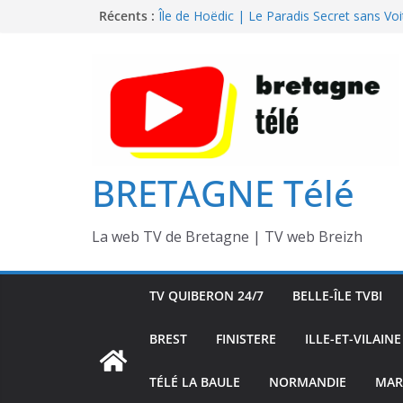
Passer
Île de Hoëdic | Le Beau Fort
Récents :
Île de Hoëdic | Le Paradis Secret sans Voi
au
Île de Hoëdic | Le Sémaphore ouvert au P
contenu
Île de Hoëdic | Sensations Fortes en Open
Île de Hoëdic | Dimanche le Jour du Zodi
BRETAGNE Télé
La web TV de Bretagne | TV web Breizh
TV QUIBERON 24/7
BELLE-ÎLE TVBI
BREST
FINISTERE
ILLE-ET-VILAINE
TÉLÉ LA BAULE
NORMANDIE
MAR