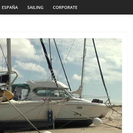
ESPAÑA
SAILING
CORPORATE
ÎLES DU PONANT TV
MORBIHAN
TOURISME
Île de Hoëdic |
es en
Dimanche le Jour du
Zodiac
2 août 2026
Bretagne Télé