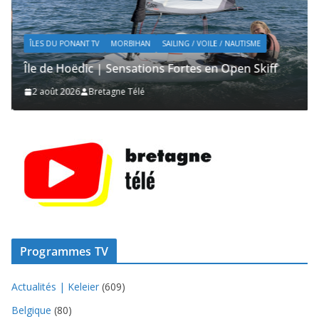
ÎLES DU PONANT TV
MORBIHAN
SAILING / VOILE / NAUTISME
Île de Hoëdic | Sensations Fortes en Open Skiff
2 août 2026
Bretagne Télé
Programmes TV
Actualités | Keleier
(609)
Belgique
(80)