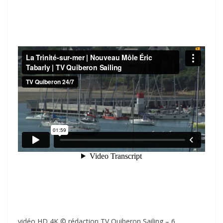
vidéo HD 4K © rédaction TV Quiberon Sailing – 6