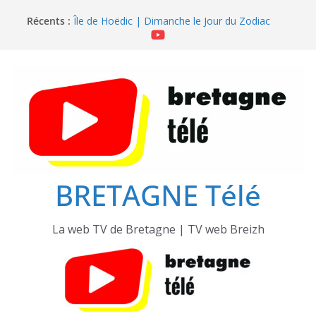
Passer
Île de Hoëdic | Sensations Fortes en Open Skiff
Récents :
au
Île de Hoëdic | Dimanche le Jour du Zodiac
contenu
Île de Hoëdic | Le Beau Fort
Île de Hoëdic | Le Paradis Secret sans Voiture
Île de Hoëdic | Le Sémaphore ouvert au Public
BRETAGNE Télé
La web TV de Bretagne | TV web Breizh