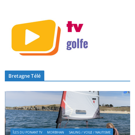
Bretagne Télé
ÎLES DU PONANT TV
MORBIHAN
SAILING / VOILE / NAUTISME