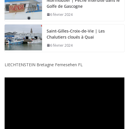
Noirmoutier | Pêche interdite dans le
Golfe de Gascogne
6 février 2024
Saint-Gilles-Croix-de-Vie | Les
Chalutiers cloués à Quai
6 février 2024
LIECHTENSTEIN Bretagne Fernesehen FL
L
e
c
t
e
u
r