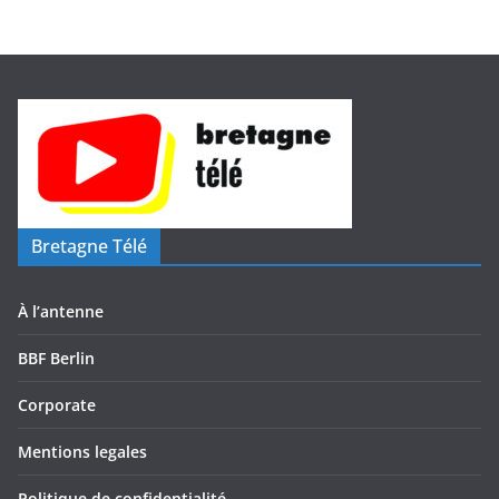
o
Bretagne Télé
À l’antenne
BBF Berlin
Corporate
Mentions legales
Politique de confidentialité