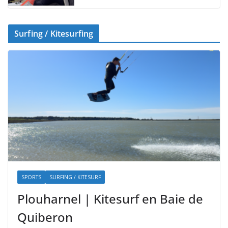
Surfing / Kitesurfing
SPORTS
SURFING / KITESURF
Plouharnel | Kitesurf en Baie de
Quiberon