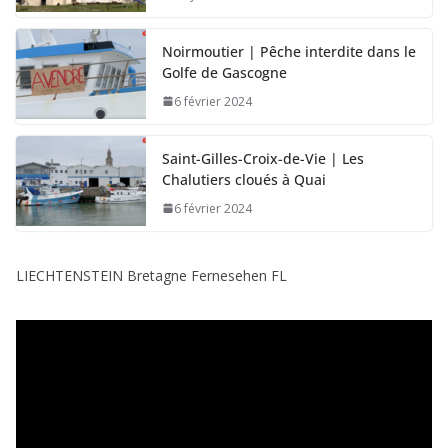
Noirmoutier | Pêche interdite dans le
Golfe de Gascogne
6 février 2024
Saint-Gilles-Croix-de-Vie | Les
Chalutiers cloués à Quai
6 février 2024
LIECHTENSTEIN Bretagne Fernesehen FL
L
e
c
t
e