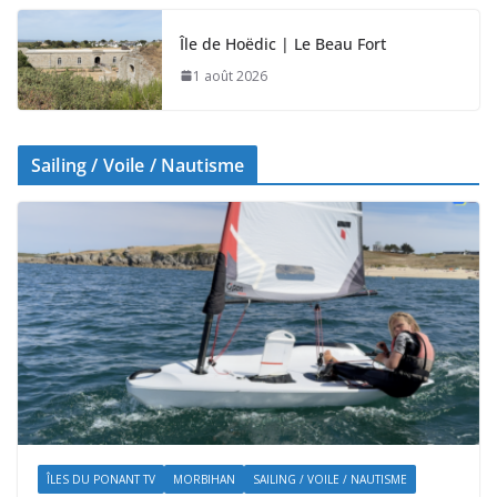
Île de Hoëdic | Le Beau Fort
1 août 2026
Sailing / Voile / Nautisme
ÎLES DU PONANT TV
MORBIHAN
SAILING / VOILE / NAUTISME