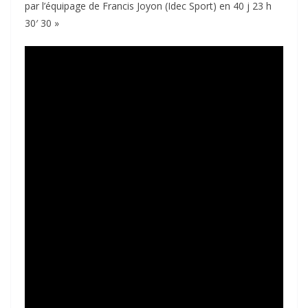
par l’équipage de Francis Joyon (Idec Sport) en 40 j 23 h
30′ 30 »