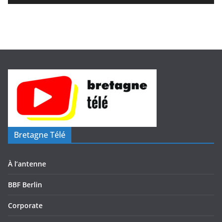
d
é
o
Bretagne Télé
À l’antenne
BBF Berlin
Corporate