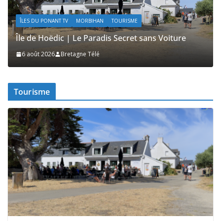
ACTUALITÉS | KELEIER
ÎLES DU PONANT TV
MORBIHAN
TOURISME
Île de Hoëdic | Le Sémaphore ouvert au Public
2 août 2026
Bretagne Télé
Tourisme