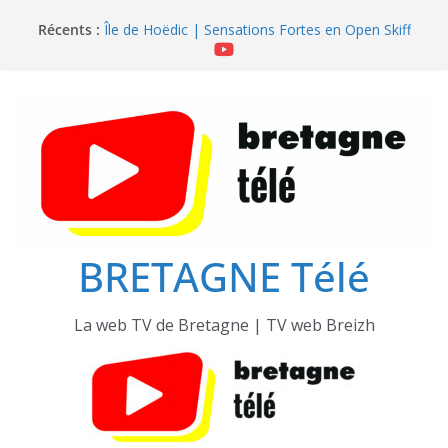
Passer
Récents :
Île de Hoëdic | Sensations Fortes en Open Skiff
au
Île de Hoëdic | Dimanche le Jour du Zodiac
contenu
Île de Hoëdic | Foot au Parc des Pinces
Île de Hoëdic | Le Paradis Secret sans Voiture
Île de Hoëdic | Le Sémaphore ouvert au Public
BRETAGNE Télé
La web TV de Bretagne | TV web Breizh