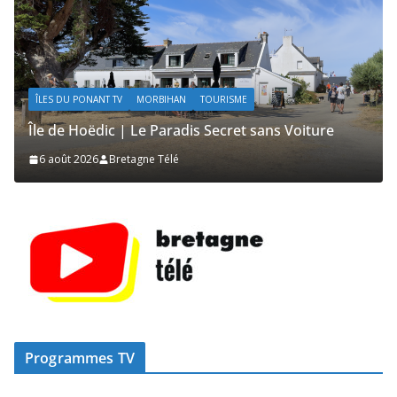
ACTUALITÉS | KELEIER
ÎLES DU PONANT TV
MORBIHAN
TOURISME
Île de Hoëdic | Le Sémaphore ouvert au Public
2 août 2026
Bretagne Télé
Programmes TV