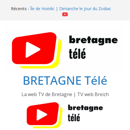
Passer
Récents :
Île de Hoëdic | Dimanche le Jour du Zodiac
au
Île de Hoëdic | Le Beau Fort
contenu
Île de Hoëdic | Le Paradis Secret sans Voiture
Île de Hoëdic | Le Sémaphore ouvert au Public
Île de Hoëdic | Sensations Fortes en Open Skiff
BRETAGNE Télé
La web TV de Bretagne | TV web Breizh