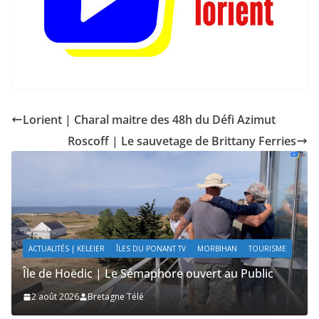
Lorient | Charal maitre des 48h du Défi Azimut
Roscoff | Le sauvetage de Brittany Ferries
ÎLES DU PONANT TV
MORBIHAN
SAILING / VOILE / NAUTISME
E
Île de Hoëdic | Sensations Fortes en Open Skiff
2 août 2026
Bretagne Télé