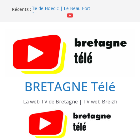
Passer
Récents :
Île de Hoëdic | Le Beau Fort
au
Île de Hoëdic | Le Paradis Secret sans Voiture
contenu
Île de Hoëdic | Le Sémaphore ouvert au Public
Île de Hoëdic | Sensations Fortes en Open Skiff
Île de Hoëdic | Dimanche le Jour du Zodiac
BRETAGNE Télé
La web TV de Bretagne | TV web Breizh