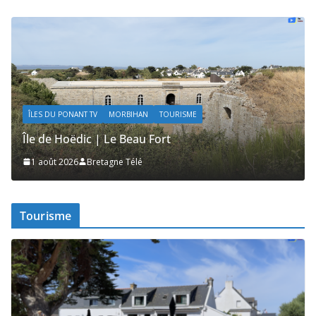
ÎLES DU PONANT TV
MORBIHAN
TOURISME
Île de Hoëdic | Les Secrets de la Lande
1 août 2026
Bretagne Télé
Tourisme