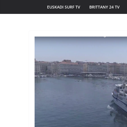
EUSKADI SURF TV
BRITTANY 24 TV
ÎLES DU PONANT TV
MORBIHAN
Île de Hoëdic | 
Beau Bourg au S
20 juin 2026
Bretagne Télé