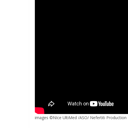
images ©NIce UltiMed /ASO/ Nefertiti Production –