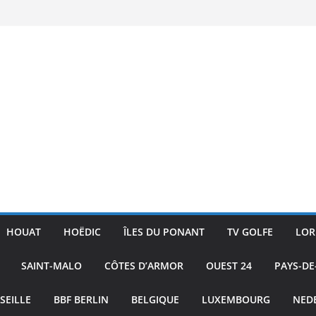
ac
ture
ublic
 Skiff
HOUAT
HOËDIC
ÎLES DU PONANT
TV GOLFE
LOR
SAINT-MALO
CÔTES D’ARMOR
OUEST 24
PAYS-DE
SEILLE
BBF BERLIN
BELGIQUE
LUXEMBOURG
NED