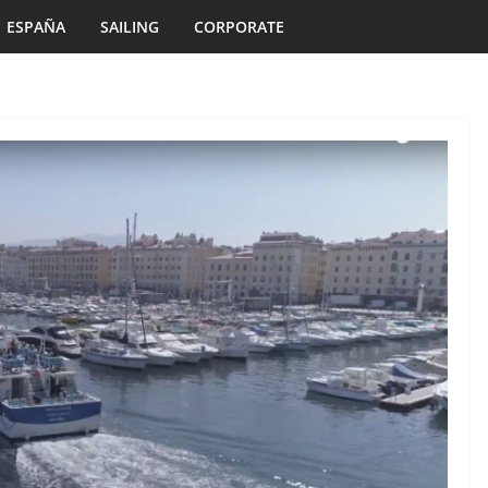
ESPAÑA
SAILING
CORPORATE
ÎLES DU PONANT TV
MORBIHAN
TOURISME
TOURISME
Île de Hoëdic | Le
Un Si
Paradis Secret sans
oleil
Voiture
6 août 2026
Bretagne Télé