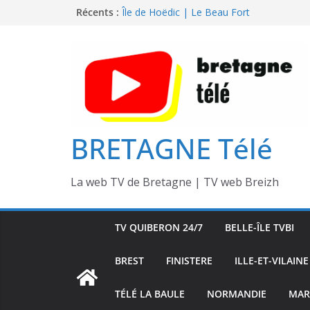
Passer
Récents :
Île de Hoëdic | Dimanche le Jour du Zodi
Île de Hoëdic | Le Beau Fort
au
Île de Hoëdic | Le Paradis Secret sans Voi
contenu
Île de Hoëdic | Le Sémaphore ouvert au P
Île de Hoëdic | Sensations Fortes en Open
BRETAGNE Télé
La web TV de Bretagne | TV web Breizh
TV QUIBERON 24/7
BELLE-ÎLE TVBI
BREST
FINISTERE
ILLE-ET-VILAINE
TÉLÉ LA BAULE
NORMANDIE
MAR