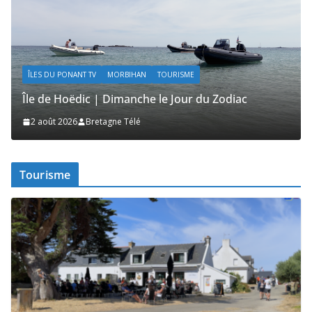
ÎLES DU PONANT TV
MORBIHAN
TOURISME
Î
Île de Hoëdic | Dimanche le Jour du Zodiac
Îl
2 août 2026
Bretagne Télé
Tourisme