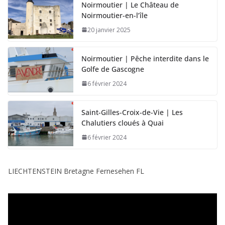
Noirmoutier | Le Château de
Noirmoutier-en-l’île
20 janvier 2025
Noirmoutier | Pêche interdite dans le
Golfe de Gascogne
6 février 2024
Saint-Gilles-Croix-de-Vie | Les
Chalutiers cloués à Quai
6 février 2024
LIECHTENSTEIN Bretagne Fernesehen FL
L
e
c