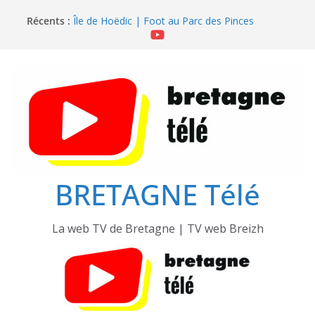
Passer
Récents :
Île de Hoëdic | Dimanche le Jour du Zodiac
au
Île de Hoëdic | Foot au Parc des Pinces
contenu
Île de Hoëdic | Le Paradis Secret sans Voiture
Île de Hoëdic | Le Sémaphore ouvert au Public
Île de Hoëdic | Sensations Fortes en Open Skiff
BRETAGNE Télé
La web TV de Bretagne | TV web Breizh