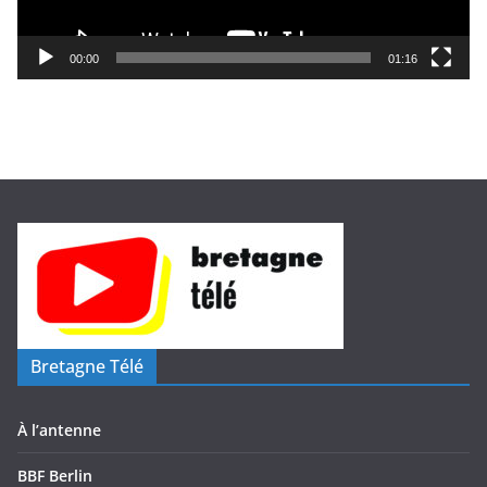
r
v
i
00:00
01:16
d
é
o
Bretagne Télé
À l’antenne
BBF Berlin