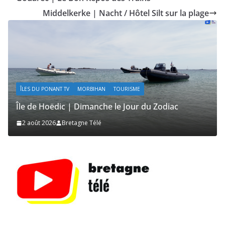
Middelkerke | Nacht / Hôtel Silt sur la plage
ÎLES DU PONANT TV
MORBIHAN
TOURISME
ÎLE
Île de Hoëdic | Dimanche le Jour du Zodiac
Île
2 août 2026
Bretagne Télé
1 