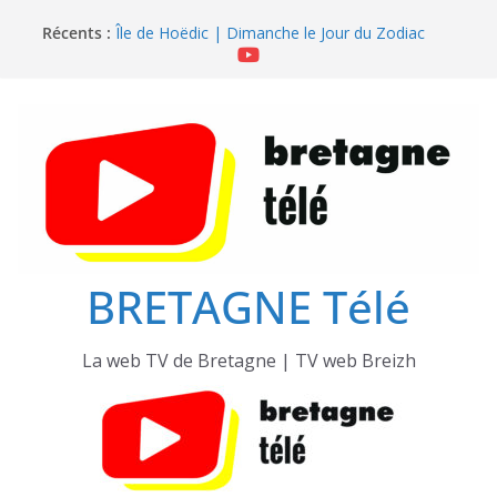
Passer
Île de Hoëdic | Sensations Fortes en Open Skiff
Récents :
Île de Hoëdic | Dimanche le Jour du Zodiac
au
Île de Hoëdic | Le Beau Fort
contenu
Île de Hoëdic | Le Paradis Secret sans Voiture
Île de Hoëdic | Le Sémaphore ouvert au Public
BRETAGNE Télé
La web TV de Bretagne | TV web Breizh