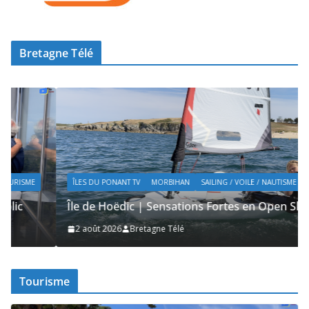
Bretagne Télé
ÎLES DU PONANT TV
MORBIHAN
SAILING / VOILE / NAUTISME
Île de Hoëdic | Sensations Fortes en Open Skiff
2 août 2026
Bretagne Télé
Tourisme