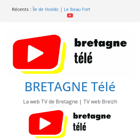
Passer
Île de Hoëdic | Dimanche le Jour du Zodiac
Récents :
au
Île de Hoëdic | Le Beau Fort
Île de Hoëdic | Le Paradis Secret sans Voiture
contenu
Île de Hoëdic | Le Sémaphore ouvert au Public
Île de Hoëdic | Sensations Fortes en Open Skiff
BRETAGNE Télé
La web TV de Bretagne | TV web Breizh