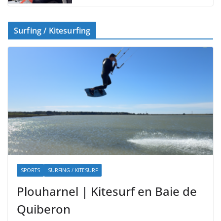
Surfing / Kitesurfing
SPORTS
SURFING / KITESURF
Plouharnel | Kitesurf en Baie de
Quiberon