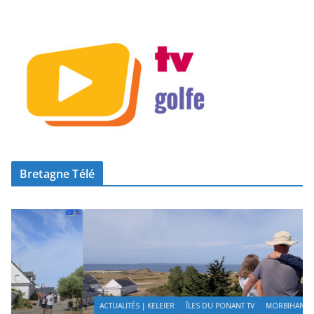
Bretagne Télé
ACTUALITÉS | KELEIER
ÎLES DU PONANT TV
MORBIHAN
TOURISME