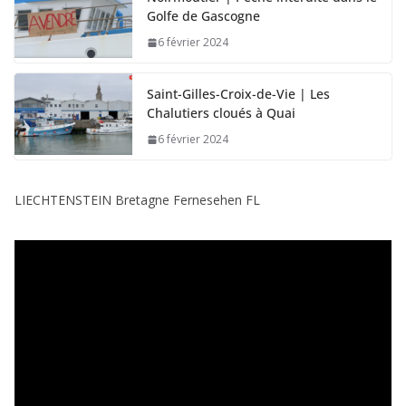
Golfe de Gascogne
6 février 2024
Saint-Gilles-Croix-de-Vie | Les
Chalutiers cloués à Quai
6 février 2024
LIECHTENSTEIN Bretagne Fernesehen FL
L
e
c
t
e
u
r