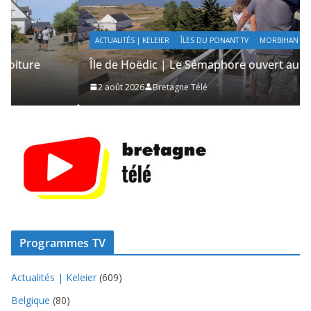
ACTUALITÉS | KELEIER
ÎLES DU PONANT TV
MORBIHAN
TOURISME
Île de Hoëdic | Le Sémaphore ouvert au Public
2 août 2026
Bretagne Télé
Programmes TV
Actualités | Keleier
(609)
Belgique
(80)