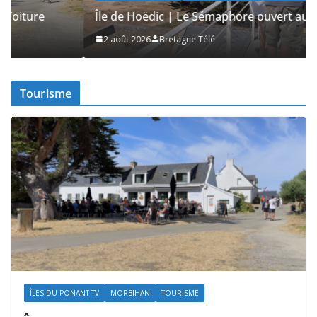
Île de Hoëdic | Le Sémaphore ouvert au Public
2 août 2026
Bretagne Télé
Tourisme
ÎLES DU PONANT TV
MORBIHAN
TOURISME