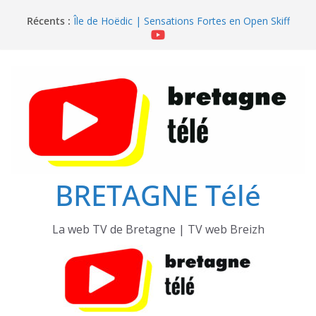
Passer
Île de Hoëdic | Le Sémaphore ouvert au Public
Récents :
Île de Hoëdic | Sensations Fortes en Open Skiff
au
Île de Hoëdic | Dimanche le Jour du Zodiac
contenu
Île de Hoëdic | Foot au Parc des Pinces
Île de Hoëdic | Le Paradis Secret sans Voiture
BRETAGNE Télé
La web TV de Bretagne | TV web Breizh