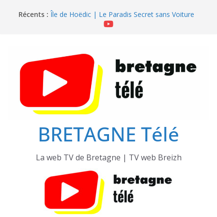
Passer
Île de Hoëdic | Le Beau Fort
Récents :
au
Île de Hoëdic | Le Paradis Secret sans Voiture
Île de Hoëdic | Le Sémaphore ouvert au Public
contenu
Île de Hoëdic | Sensations Fortes en Open Skiff
Île de Hoëdic | Dimanche le Jour du Zodiac
BRETAGNE Télé
La web TV de Bretagne | TV web Breizh