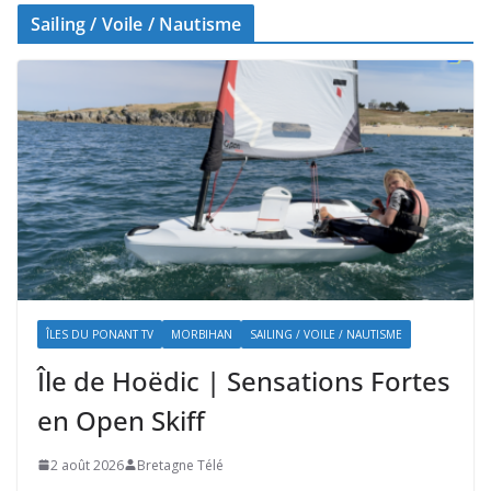
Sailing / Voile / Nautisme
ÎLES DU PONANT TV
MORBIHAN
SAILING / VOILE / NAUTISME
Île de Hoëdic | Sensations Fortes
en Open Skiff
2 août 2026
Bretagne Télé