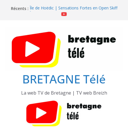
Passer
Récents :
Île de Hoëdic | Sensations Fortes en Open Skiff
au
Île de Hoëdic | Dimanche le Jour du Zodiac
contenu
Île de Hoëdic | Foot au Parc des Pinces
Île de Hoëdic | Le Paradis Secret sans Voiture
Île de Hoëdic | Le Sémaphore ouvert au Public
BRETAGNE Télé
La web TV de Bretagne | TV web Breizh