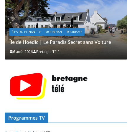
ÎLES DU PONANT TV
MORBIHAN
TOURISME
A
Île de Hoëdic | Le Paradis Secret sans Voiture
Îl
6 août 2026
Bretagne Télé
Programmes TV