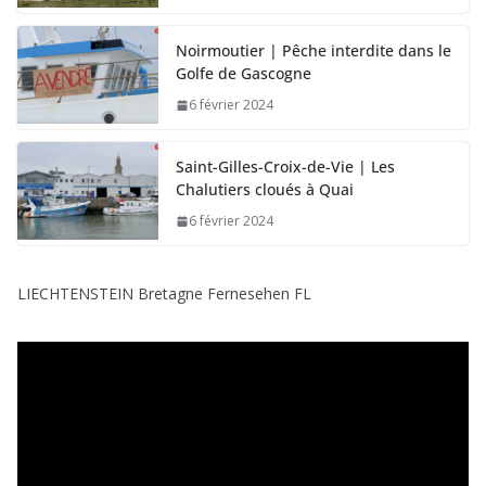
Noirmoutier | Pêche interdite dans le
Golfe de Gascogne
6 février 2024
Saint-Gilles-Croix-de-Vie | Les
Chalutiers cloués à Quai
6 février 2024
LIECHTENSTEIN Bretagne Fernesehen FL
L
e
c
t
e