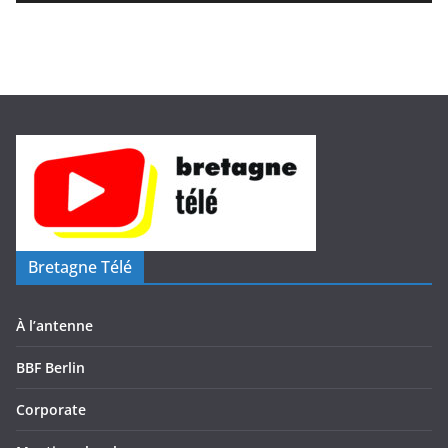
d
é
o
Bretagne Télé
À l’antenne
BBF Berlin
Corporate