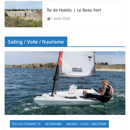
Île de Hoëdic | Le Beau Fort
1 août 2026
Sailing / Voile / Nautisme
ÎLES DU PONANT TV
MORBIHAN
SAILING / VOILE / NAUTISME