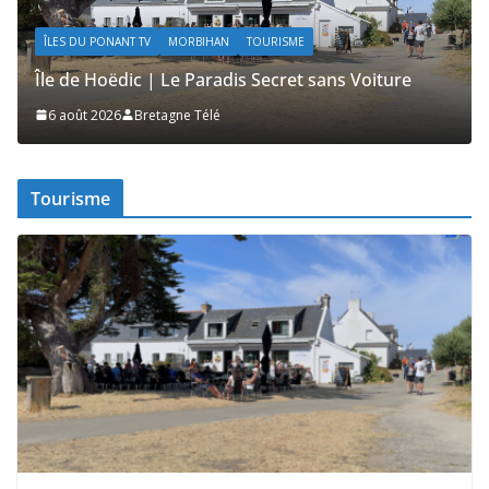
ÎLES DU PONANT TV
MORBIHAN
TOURISME
Île de Hoëdic | Le Paradis Secret sans Voiture
Î
6 août 2026
Bretagne Télé
Tourisme