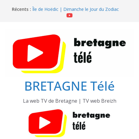
Île de Hoëdic | Sensations Fortes en Open Skiff
Passer
Récents :
Île de Hoëdic | Dimanche le Jour du Zodiac
au
Île de Hoëdic | Le Beau Fort
contenu
Île de Hoëdic | Le Paradis Secret sans Voiture
Île de Hoëdic | Le Sémaphore ouvert au Public
BRETAGNE Télé
La web TV de Bretagne | TV web Breizh