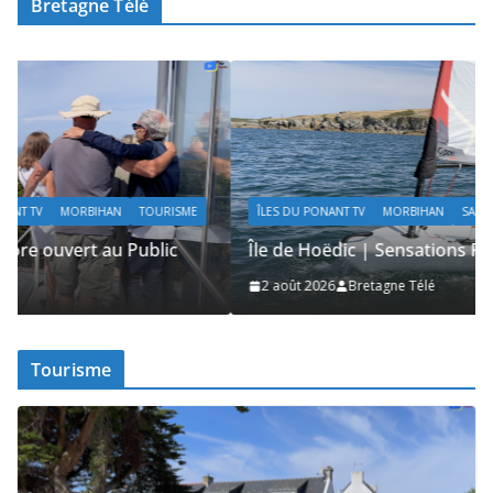
Bretagne Télé
ÎLES DU PONANT TV
MORBIHAN
SAILING / VOILE / NAUTISME
Île de Hoëdic | Sensations Fortes en Open Skiff
2 août 2026
Bretagne Télé
Tourisme