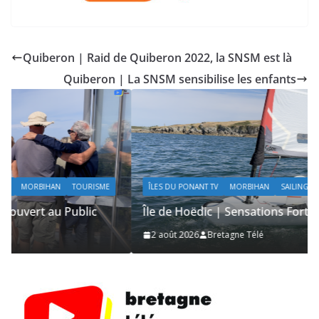
Quiberon | Raid de Quiberon 2022, la SNSM est là
Quiberon | La SNSM sensibilise les enfants
ÎLES DU PONANT TV
MORBIHAN
SAILING / VOILE / NAUTISME
Île de Hoëdic | Sensations Fortes en Open Skiff
2 août 2026
Bretagne Télé