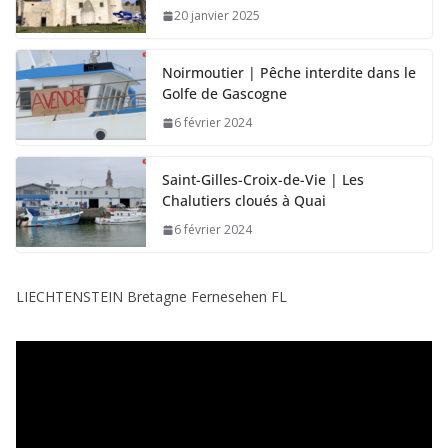
20 janvier 2025
Noirmoutier | Pêche interdite dans le
Golfe de Gascogne
6 février 2024
Saint-Gilles-Croix-de-Vie | Les
Chalutiers cloués à Quai
6 février 2024
LIECHTENSTEIN Bretagne Fernesehen FL
L
e
c
t