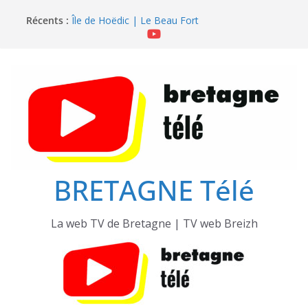
Passer
Récents :
Île de Hoëdic | Le Beau Fort
au
Île de Hoëdic | Le Paradis Secret sans Voiture
contenu
Île de Hoëdic | Le Sémaphore ouvert au Public
Île de Hoëdic | Sensations Fortes en Open Skiff
Île de Hoëdic | Dimanche le Jour du Zodiac
BRETAGNE Télé
La web TV de Bretagne | TV web Breizh