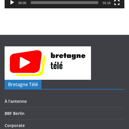
i
00:00
01:16
d
é
o
Bretagne Télé
À l’antenne
BBF Berlin
Corporate