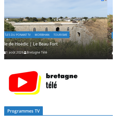
ÎLES DU PONANT TV
MORBIHAN
TOURISME
Île de Hoëdic | Les Secrets de la Lande
1 août 2026
Bretagne Télé
Programmes TV