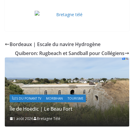
Bordeaux | Escale du navire Hydrogène
Quiberon: Rugbeach et Sandball pour Collégiens
ÎLES DU PONANT TV
MORBIHAN
TOURISME
Île de Hoëdic | Le Beau Fort
1 août 2026
Bretagne Télé