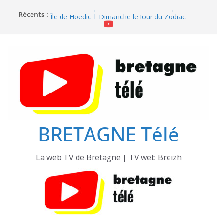
Passer
Récents :
Île de Hoëdic | Sensations Fortes en Open Skiff
au
Île de Hoëdic | Dimanche le Jour du Zodiac
contenu
Île de Hoëdic | Foot au Parc des Pinces
Île de Hoëdic | Le Paradis Secret sans Voiture
Île de Hoëdic | Le Sémaphore ouvert au Public
BRETAGNE Télé
La web TV de Bretagne | TV web Breizh