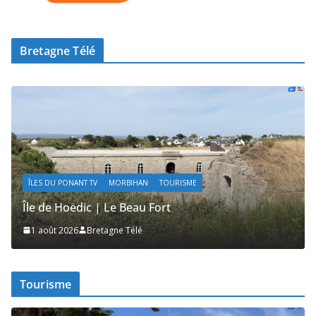
Bretagne Télé
ÎLES DU PONANT TV
MORBIHAN
TOURISME
Île de Hoëdic | Le Beau Fort
1 août 2026
Bretagne Télé
Tourisme