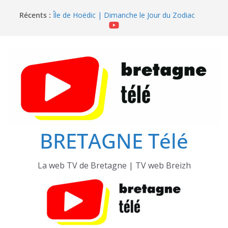
Passer
Île de Hoëdic | Sensations Fortes en Open Skiff
Récents :
Île de Hoëdic | Dimanche le Jour du Zodiac
au
Île de Hoëdic | Le Beau Fort
contenu
Île de Hoëdic | Le Paradis Secret sans Voiture
Île de Hoëdic | Le Sémaphore ouvert au Public
BRETAGNE Télé
La web TV de Bretagne | TV web Breizh