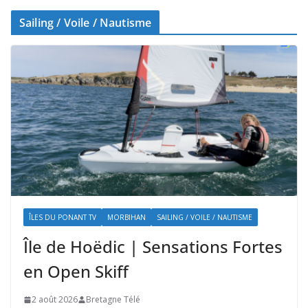
Sailing / Voile / Nautisme
ÎLES DU PONANT TV
MORBIHAN
SAILING / VOILE / NAUTISME
Île de Hoëdic | Sensations Fortes
en Open Skiff
2 août 2026
Bretagne Télé