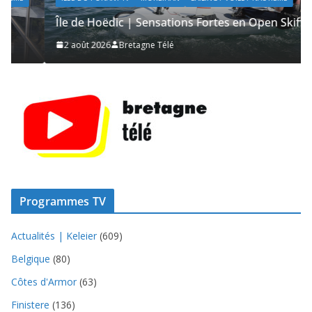
Île de Hoëdic | Sensations Fortes en Open Skiff
2 août 2026
Bretagne Télé
Programmes TV
Actualités | Keleier
(609)
Belgique
(80)
Côtes d'Armor
(63)
Finistere
(136)