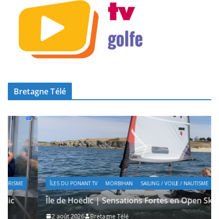
Bretagne Télé
ÎLES DU PONANT TV
MORBIHAN
SAILING / VOILE / NAUTISME
Île de Hoëdic | Sensations Fortes en Open Skiff
2 août 2026
Bretagne Télé