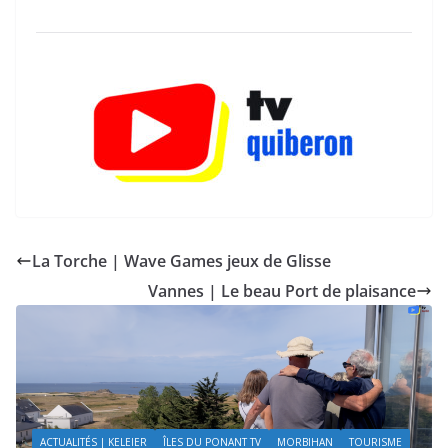
La Torche | Wave Games jeux de Glisse
Vannes | Le beau Port de plaisance
ÎLES DU PONANT TV
KELEIER
ÎLES DU PONANT TV
MORBIHAN
TOURISME