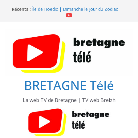
Passer
Récents :
Île de Hoëdic | Dimanche le Jour du Zodiac
au
Île de Hoëdic | Le Beau Fort
contenu
Île de Hoëdic | Le Paradis Secret sans Voiture
Île de Hoëdic | Le Sémaphore ouvert au Public
Île de Hoëdic | Sensations Fortes en Open Skiff
BRETAGNE Télé
La web TV de Bretagne | TV web Breizh