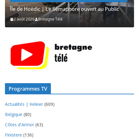
Île de Hoëdic 
dic | Le Sémaphore ouvert au Public
2 août 2026
Bre
Bretagne Télé
Programmes TV
Actualités | Keleier
(609)
Belgique
(80)
Côtes d'Armor
(63)
Finistere
(136)