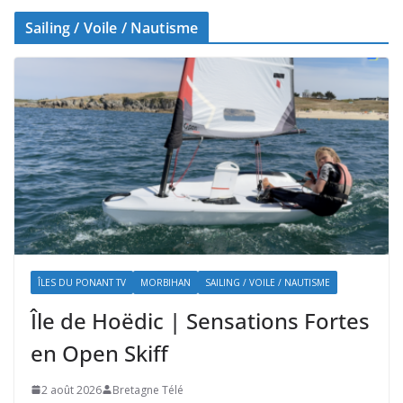
Sailing / Voile / Nautisme
ÎLES DU PONANT TV
MORBIHAN
SAILING / VOILE / NAUTISME
Île de Hoëdic | Sensations Fortes
en Open Skiff
2 août 2026
Bretagne Télé