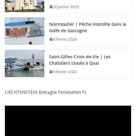
20 janvier 2025
Noirmoutier | Pêche interdite dans le
Golfe de Gascogne
6 février 2024
Saint-Gilles-Croix-de-Vie | Les
Chalutiers cloués à Quai
6 février 2024
LIECHTENSTEIN Bretagne Fernesehen FL
L
e
c
t