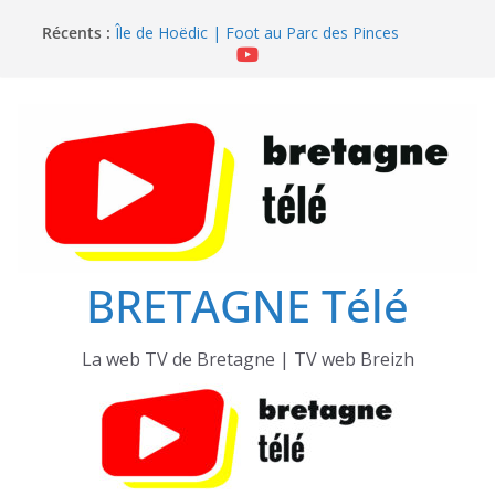
Passer
Récents :
Île de Hoëdic | Dimanche le Jour du Zodiac
au
Île de Hoëdic | Foot au Parc des Pinces
contenu
Île de Hoëdic | Le Paradis Secret sans Voiture
Île de Hoëdic | Le Sémaphore ouvert au Public
Île de Hoëdic | Sensations Fortes en Open Skiff
BRETAGNE Télé
La web TV de Bretagne | TV web Breizh