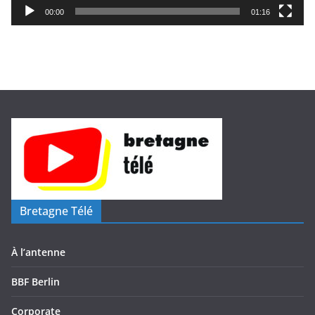
i
00:00
01:16
d
é
o
Bretagne Télé
À l’antenne
BBF Berlin
Corporate