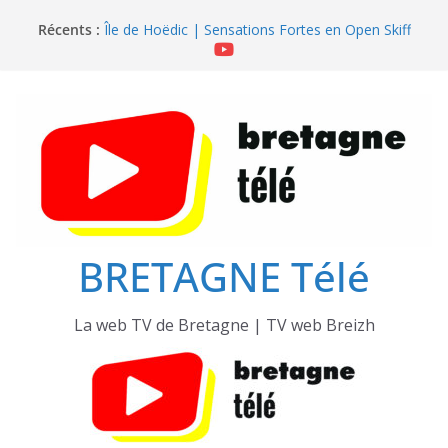
Passer
Récents :
Île de Hoëdic | Le Sémaphore ouvert au Public
au
Île de Hoëdic | Sensations Fortes en Open Skiff
contenu
Île de Hoëdic | Dimanche le Jour du Zodiac
Île de Hoëdic | Le Beau Fort
Île de Hoëdic | Le Paradis Secret sans Voiture
BRETAGNE Télé
La web TV de Bretagne | TV web Breizh