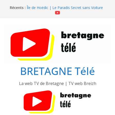
Passer
Récents :
Île de Hoëdic | Le Beau Fort
au
Île de Hoëdic | Le Paradis Secret sans Voiture
contenu
Île de Hoëdic | Le Sémaphore ouvert au Public
Île de Hoëdic | Sensations Fortes en Open Skiff
Île de Hoëdic | Dimanche le Jour du Zodiac
BRETAGNE Télé
La web TV de Bretagne | TV web Breizh