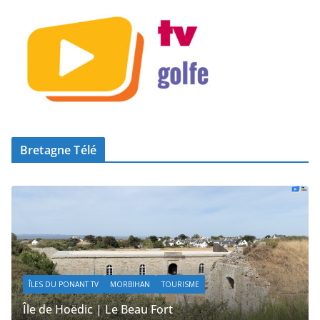
Bretagne Télé
ÎLES DU PONANT TV
MORBIHAN
TOURISME
ÎLES 
Île de Hoëdic | Le Beau Fort
Île d