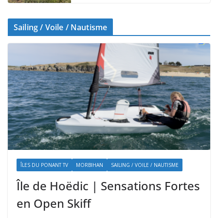
Sailing / Voile / Nautisme
ÎLES DU PONANT TV
MORBIHAN
SAILING / VOILE / NAUTISME
Île de Hoëdic | Sensations Fortes
en Open Skiff