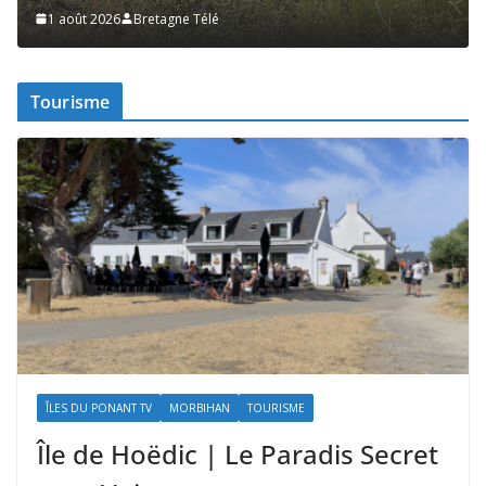
1 août 2026
Bretagne Télé
1 ao
Tourisme
ÎLES DU PONANT TV
MORBIHAN
TOURISME
Île de Hoëdic | Le Paradis Secret