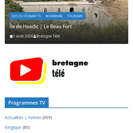
ÎLES DU PONANT TV
MORBIHAN
TOURISME
Île de Hoëdic | Les Secrets de la Lande
1 août 2026
Bretagne Télé
Programmes TV
Actualités | Keleier
(609)
Belgique
(80)