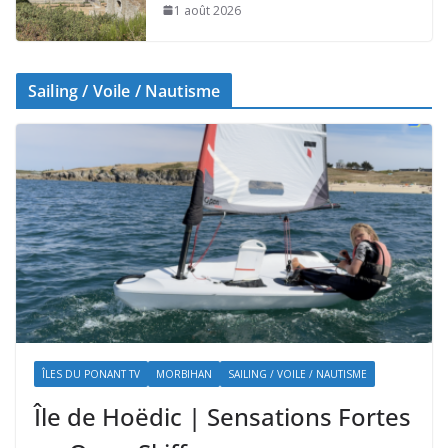
1 août 2026
Sailing / Voile / Nautisme
ÎLES DU PONANT TV
MORBIHAN
SAILING / VOILE / NAUTISME
Île de Hoëdic | Sensations Fortes