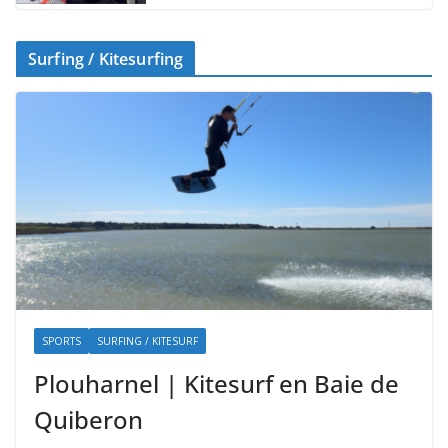
Surfing / Kitesurfing
SPORTS
SURFING / KITESURF
Plouharnel | Kitesurf en Baie de
Quiberon