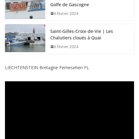
Golfe de Gascogne
6 février 2024
Saint-Gilles-Croix-de-Vie | Les
Chalutiers cloués à Quai
6 février 2024
LIECHTENSTEIN Bretagne Fernesehen FL
L
e
c
t
e
u
r