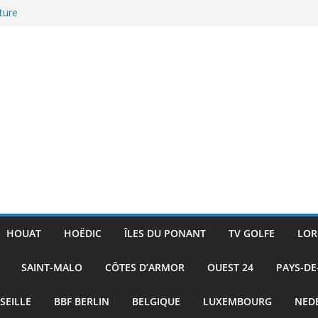
ture
ublic
 Skiff
ac
HOUAT
HOËDIC
ÎLES DU PONANT
TV GOLFE
LOR
SAINT-MALO
CÔTES D’ARMOR
OUEST 24
PAYS-DE
SEILLE
BBF BERLIN
BELGIQUE
LUXEMBOURG
NED