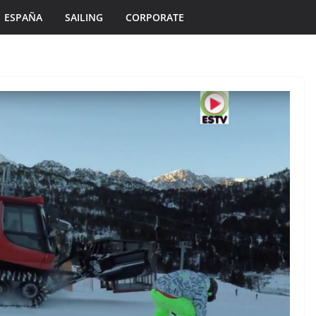
ESPAÑA
SAILING
CORPORATE
ÎLES DU PONANT TV
MORBIHAN
TOURISME
Île de Hoëdic |
es en
Dimanche le Jour du
Zodiac
2 août 2026
Bretagne Télé