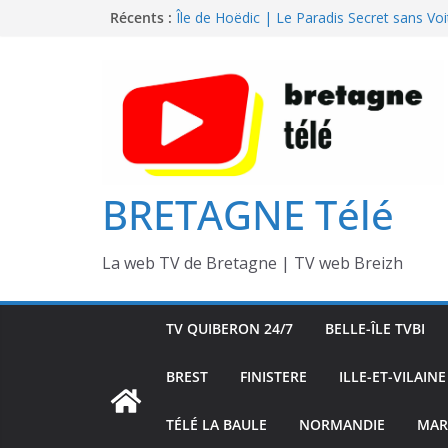
Passer
Récents :
Île de Hoëdic | Le Paradis Secret sans Voi
Île de Hoëdic | Le Sémaphore ouvert au P
au
Île de Hoëdic | Sensations Fortes en Open
contenu
Île de Hoëdic | Dimanche le Jour du Zodi
Île de Hoëdic | Le Beau Fort
BRETAGNE Télé
La web TV de Bretagne | TV web Breizh
TV QUIBERON 24/7
BELLE-ÎLE TVBI
BREST
FINISTERE
ILLE-ET-VILAINE
TÉLÉ LA BAULE
NORMANDIE
MAR