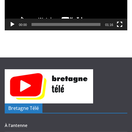
u
r
v
i
00:00
01:16
d
é
o
Bretagne Télé
À l’antenne