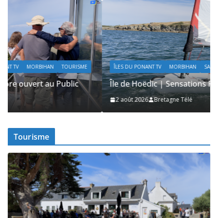
ÎLES DU PONANT TV
MORBIHAN
SAILING / VOILE / NAUTISME
Île de Hoëdic | Sensations Fortes en Open Skiff
2 août 2026
Bretagne Télé
Tourisme