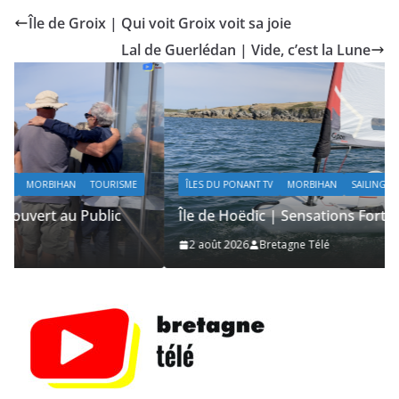
Île de Groix | Qui voit Groix voit sa joie
Lal de Guerlédan | Vide, c’est la Lune
ÎLES DU PONANT TV
MORBIHAN
SAILING / VOILE / NAUTISME
Île de Hoëdic | Sensations Fortes en Open Skiff
2 août 2026
Bretagne Télé