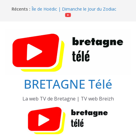
Île de Hoëdic | Sensations Fortes en Open Skiff
Passer
Récents :
Île de Hoëdic | Dimanche le Jour du Zodiac
au
Île de Hoëdic | Le Beau Fort
contenu
Île de Hoëdic | Le Paradis Secret sans Voiture
Île de Hoëdic | Le Sémaphore ouvert au Public
BRETAGNE Télé
La web TV de Bretagne | TV web Breizh