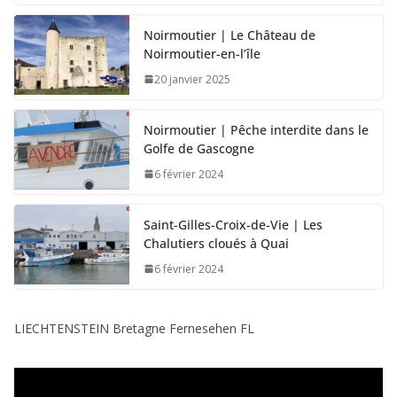
Noirmoutier | Le Château de
Noirmoutier-en-l’île
20 janvier 2025
Noirmoutier | Pêche interdite dans le
Golfe de Gascogne
6 février 2024
Saint-Gilles-Croix-de-Vie | Les
Chalutiers cloués à Quai
6 février 2024
LIECHTENSTEIN Bretagne Fernesehen FL
L