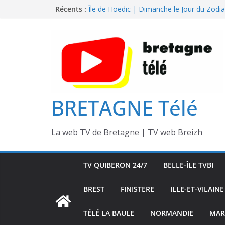
Passer
Récents :
Île de Hoëdic | Sensations Fortes en Open
Île de Hoëdic | Dimanche le Jour du Zodi
au
Île de Hoëdic | Foot au Parc des Pinces
contenu
Île de Hoëdic | Le Paradis Secret sans Voi
Île de Hoëdic | Le Sémaphore ouvert au P
BRETAGNE Télé
La web TV de Bretagne | TV web Breizh
TV QUIBERON 24/7
BELLE-ÎLE TVBI
BREST
FINISTERE
ILLE-ET-VILAINE
TÉLÉ LA BAULE
NORMANDIE
MAR