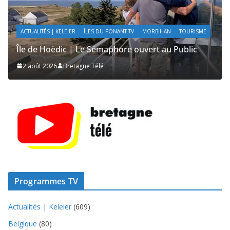
ÎLES DU PONANT TV
MORBIHAN
SAILING / VOILE / NAUTISME
Île de Hoëdic | Sensations Fortes en Open Skiff
2 août 2026
Bretagne Télé
Programmes TV
Actualités | Keleier
(609)
Belgique
(80)