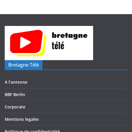
o
Bretagne Télé
À l’antenne
BBF Berlin
Corporate
Mentions legales
Politique de confidentialité