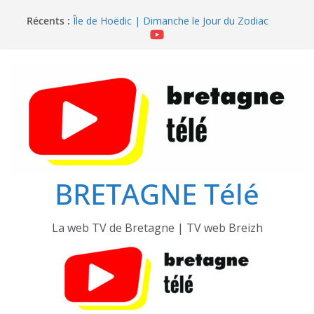
Île de Hoëdic | Sensations Fortes en Open Skiff
Passer
Récents :
Île de Hoëdic | Dimanche le Jour du Zodiac
au
Île de Hoëdic | Le Beau Fort
contenu
Île de Hoëdic | Le Paradis Secret sans Voiture
Île de Hoëdic | Le Sémaphore ouvert au Public
BRETAGNE Télé
La web TV de Bretagne | TV web Breizh