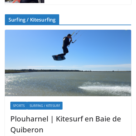
Surfing / Kitesurfing
SPORTS
SURFING / KITESURF
Plouharnel | Kitesurf en Baie de
Quiberon