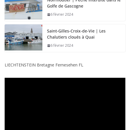
Golfe de Gascogne
6 février 2024
Saint-Gilles-Croix-de-Vie | Les
Chalutiers cloués à Quai
6 février 2024
LIECHTENSTEIN Bretagne Fernesehen FL
L
e
c
t
e
u
r