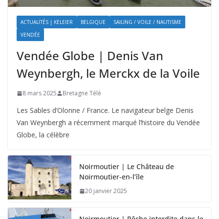
ACTUALITÉS | KELEIER
BELGIQUE
SAILING / VOILE / NAUTISME
VENDÉE
Vendée Globe | Denis Van
Weynbergh, le Merckx de la Voile
8 mars 2025
Bretagne Télé
Les Sables d’Olonne / France. Le navigateur belge Denis
Van Weynbergh a récemment marqué l’histoire du Vendée
Globe, la célèbre
Noirmoutier | Le Château de
Noirmoutier-en-l’île
20 janvier 2025
Noirmoutier | Pêche interdite dans le