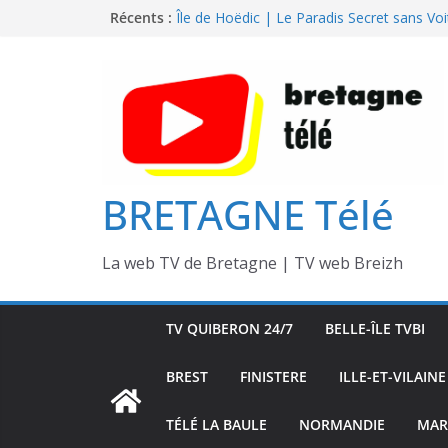
Passer
Récents :
Île de Hoëdic | Le Paradis Secret sans Voi
Île de Hoëdic | Le Sémaphore ouvert au P
au
Île de Hoëdic | Sensations Fortes en Open
contenu
Île de Hoëdic | Dimanche le Jour du Zodi
Île de Hoëdic | Le Beau Fort
BRETAGNE Télé
La web TV de Bretagne | TV web Breizh
TV QUIBERON 24/7
BELLE-ÎLE TVBI
BREST
FINISTERE
ILLE-ET-VILAINE
TÉLÉ LA BAULE
NORMANDIE
MAR