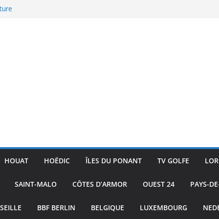
ture
ublic
 Skiff
ac
HOUAT
HOËDIC
ÎLES DU PONANT
TV GOLFE
LOR
SAINT-MALO
CÔTES D’ARMOR
OUEST 24
PAYS-DE
SEILLE
BBF BERLIN
BELGIQUE
LUXEMBOURG
NED