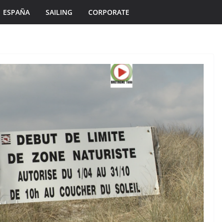
ESPAÑA
SAILING
CORPORATE
ÎLES DU PONANT TV
MORBIHAN
TOURISME
Île de Hoëdic |
es en
Dimanche le Jour du
Zodiac
2 août 2026
Bretagne Télé