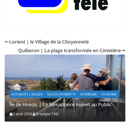
Lorient | le Village de la Citoyenneté
Quiberon | La plage transformée en Cimetière
ÎLES DU PONANT TV
MORBIHAN
SAILING / VOILE / NAUTISME
ME
Île de Hoëdic | Sensations Fortes en Open Skiff
2 août 2026
Bretagne Télé