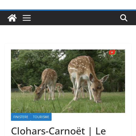
FINISTERE
TOURISME
Clohars-Carnoët | Le