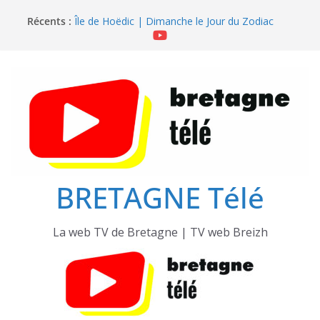
Passer
Récents :
Île de Hoëdic | Dimanche le Jour du Zodiac
au
Île de Hoëdic | Le Beau Fort
contenu
Île de Hoëdic | Le Paradis Secret sans Voiture
Île de Hoëdic | Le Sémaphore ouvert au Public
Île de Hoëdic | Sensations Fortes en Open Skiff
BRETAGNE Télé
La web TV de Bretagne | TV web Breizh