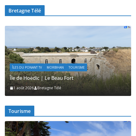
Bretagne Télé
ÎLES DU PONANT TV
MORBIHAN
TOURISME
Île de Hoëdic | Le Beau Fort
1 août 2026
Bretagne Télé
Tourisme