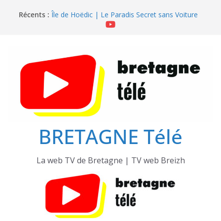
Passer
Récents :
Île de Hoëdic | Le Beau Fort
au
Île de Hoëdic | Le Paradis Secret sans Voiture
contenu
Île de Hoëdic | Le Sémaphore ouvert au Public
Île de Hoëdic | Sensations Fortes en Open Skiff
Île de Hoëdic | Dimanche le Jour du Zodiac
BRETAGNE Télé
La web TV de Bretagne | TV web Breizh