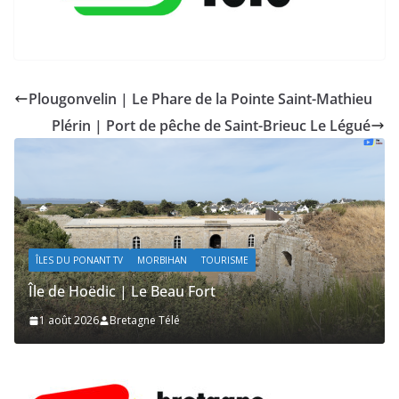
Plougonvelin | Le Phare de la Pointe Saint-Mathieu
Plérin | Port de pêche de Saint-Brieuc Le Légué
ÎLES DU PONANT TV
MORBIHAN
TOURISME
ÎLE
Île de Hoëdic | Le Beau Fort
Île
1 août 2026
Bretagne Télé
1 