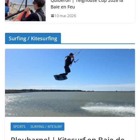
Quiberon | Teignouse Cup 2026 la
Baie en Feu
10 mai 2026
Surfing / Kitesurfing
SPORTS
SURFING / KITESURF
Plouharnel | Kitesurf en Baie de