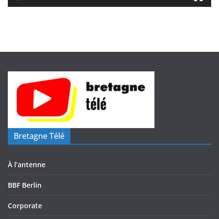
d
é
o
Bretagne Télé
À l’antenne
BBF Berlin
Corporate