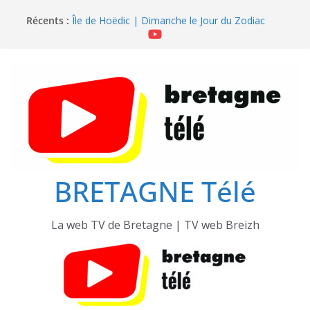
Passer
Récents :
Île de Hoëdic | Dimanche le Jour du Zodiac
au
Île de Hoëdic | Le Beau Fort
contenu
Île de Hoëdic | Le Paradis Secret sans Voiture
Île de Hoëdic | Le Sémaphore ouvert au Public
Île de Hoëdic | Sensations Fortes en Open Skiff
BRETAGNE Télé
La web TV de Bretagne | TV web Breizh