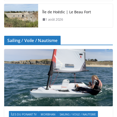
Île de Hoëdic | Le Beau Fort
1 août 2026
Sailing / Voile / Nautisme
ÎLES DU PONANT TV
MORBIHAN
SAILING / VOILE / NAUTISME