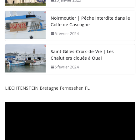
20 janvier 2025
Noirmoutier | Pêche interdite dans le
Golfe de Gascogne
6 février 2024
Saint-Gilles-Croix-de-Vie | Les
Chalutiers cloués à Quai
6 février 2024
LIECHTENSTEIN Bretagne Fernesehen FL
L
e
c
t
e