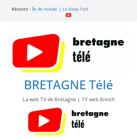
Passer
Île de Hoëdic | Dimanche le Jour du Zodiac
Récents :
Île de Hoëdic | Le Beau Fort
au
Île de Hoëdic | Les Secrets de la Lande
contenu
Île de Hoëdic | Le Sémaphore ouvert au Public
Île de Hoëdic | Sensations Fortes en Open Skiff
BRETAGNE Télé
La web TV de Bretagne | TV web Breizh