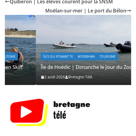
Quiberon | Les élèves courent pour la SNSM
Moëlan-sur-mer | Le port du Bélon
ÎLES DU PONANT TV
MORBIHAN
TOURISME
Île de Hoëdic | Dimanche le Jour du Zodiac
2 août 2026
Bretagne Télé