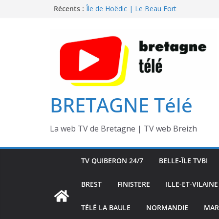
Passer
Île de Hoëdic | Dimanche le Jour du Zodi
Récents :
Île de Hoëdic | Le Beau Fort
au
Île de Hoëdic | Le Paradis Secret sans Voi
contenu
Île de Hoëdic | Le Sémaphore ouvert au P
Île de Hoëdic | Sensations Fortes en Open
BRETAGNE Télé
La web TV de Bretagne | TV web Breizh
TV QUIBERON 24/7
BELLE-ÎLE TVBI
BREST
FINISTERE
ILLE-ET-VILAINE
TÉLÉ LA BAULE
NORMANDIE
MAR