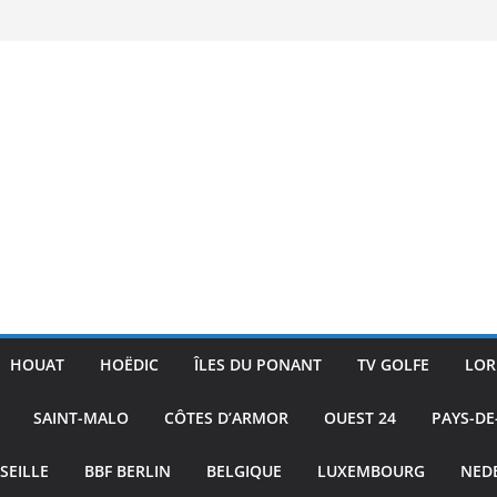
ac
ture
ublic
 Skiff
HOUAT
HOËDIC
ÎLES DU PONANT
TV GOLFE
LOR
SAINT-MALO
CÔTES D’ARMOR
OUEST 24
PAYS-DE
SEILLE
BBF BERLIN
BELGIQUE
LUXEMBOURG
NED