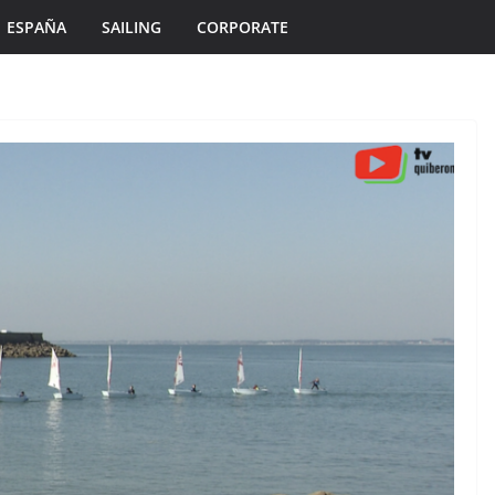
ESPAÑA
SAILING
CORPORATE
ÎLES DU PONANT TV
MORBIHAN
TOURISME
TOURISME
Île de Hoëdic | Le
Un Si
Paradis Secret sans
oleil
Voiture
6 août 2026
Bretagne Télé