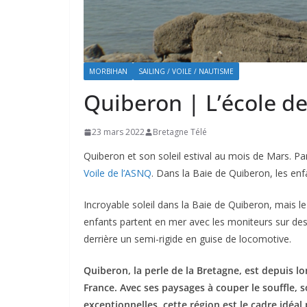
MORBIHAN
SAILING / VOILE / NAUTISME
Quiberon | L’école d
23 mars 2022
Bretagne Télé
Quiberon et son soleil estival au mois de Mars. P
Voile de l’ASNQ
. Dans la Baie de Quiberon, les en
Incroyable soleil dans la Baie de Quiberon, mais l
enfants partent en mer avec les moniteurs sur des p
derrière un semi-rigide en guise de locomotive.
Quiberon, la perle de la Bretagne, est depuis 
France. Avec ses paysages à couper le souffle, 
exceptionnelles, cette région est le cadre idéa