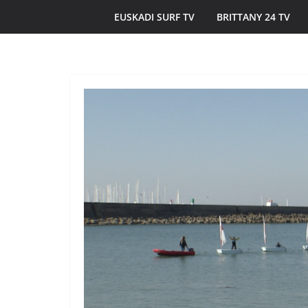
EUSKADI SURF TV
BRITTANY 24 TV
ÎLES DU PONANT TV
MORBIHAN
Île de Hoëdic | 
Beau Bourg au S
20 juin 2026
Bretagne Télé